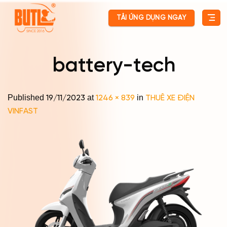
Skip
TẢI ỨNG DỤNG NGAY
to
content
battery-tech
Published
at
in
19/11/2023
1246 × 839
THUÊ XE ĐIỆN
VINFAST