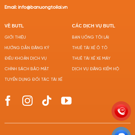
Email: info@banuongtoilai.vn
VỀ BUTL
CÁC DỊCH VỤ BUTL
GIỚI THIỆU
BẠN UỐNG TÔI LÁI
HƯỚNG DẪN ĐĂNG KÝ
THUÊ TÀI XẾ Ô TÔ
ĐIỀU KHOẢN DỊCH VỤ
THUÊ TÀI XẾ XE MÁY
CHÍNH SÁCH BẢO MẬT
DỊCH VỤ ĐĂNG KIỂM HỘ
TUYỂN DỤNG ĐỐI TÁC TÀI XẾ