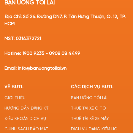
BẠN UỐNG TÔI LÁI
Địa Chỉ: Số 24 Đường DN7, P. Tân Hưng Thuận, Q. 12, TP.
HCM
MST: 0314372721
Hotline: 1900 9235 - 0908 08 4499
Email: info@banuongtoilai.vn
VỀ BUTL
CÁC DỊCH VỤ BUTL
GIỚI THIỆU
BẠN UỐNG TÔI LÁI
HƯỚNG DẪN ĐĂNG KÝ
THUÊ TÀI XẾ Ô TÔ
ĐIỀU KHOẢN DỊCH VỤ
THUÊ TÀI XẾ XE MÁY
CHÍNH SÁCH BẢO MẬT
DỊCH VỤ ĐĂNG KIỂM HỘ