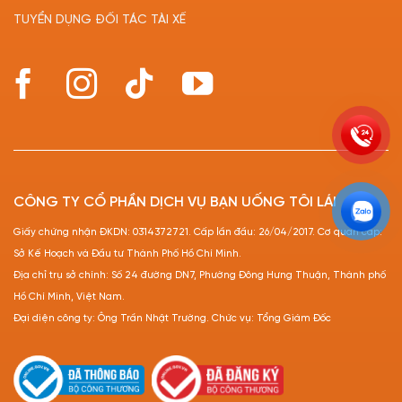
TUYỂN DỤNG ĐỐI TÁC TÀI XẾ
CÔNG TY CỔ PHẦN DỊCH VỤ BẠN UỐNG TÔI LÁI
Giấy chứng nhận ĐKDN: 0314372721. Cấp lần đầu: 26/04/2017. Cơ quan cấp:
Sở Kế Hoạch và Đầu tư Thành Phố Hồ Chí Minh.
Địa chỉ trụ sở chính: Số 24 đường DN7, Phường Đông Hưng Thuận, Thành phố
Hồ Chí Minh, Việt Nam.
Đại diện công ty: Ông Trần Nhật Trường. Chức vụ: Tổng Giám Đốc