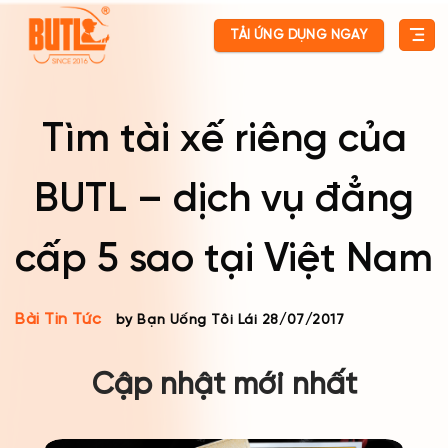
Skip
TẢI ỨNG DỤNG NGAY
to
content
Tìm tài xế riêng của
BUTL – dịch vụ đẳng
cấp 5 sao tại Việt Nam
Bài Tin Tức
by Bạn Uống Tôi Lái
28/07/2017
Cập nhật mới nhất