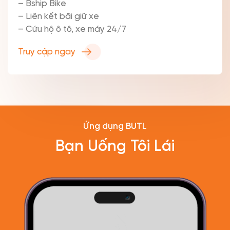
– Bship Bike
– Liên kết bãi giữ xe
– Cứu hộ ô tô, xe máy 24/7
Truy cập ngay
Ứng dụng BUTL
Bạn Uống Tôi Lái