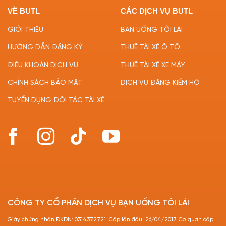
VỀ BUTL
CÁC DỊCH VỤ BUTL
GIỚI THIỆU
BẠN UỐNG TÔI LÁI
HƯỚNG DẪN ĐĂNG KÝ
THUÊ TÀI XẾ Ô TÔ
ĐIỀU KHOẢN DỊCH VỤ
THUÊ TÀI XẾ XE MÁY
CHÍNH SÁCH BẢO MẬT
DỊCH VỤ ĐĂNG KIỂM HỘ
TUYỂN DỤNG ĐỐI TÁC TÀI XẾ
CÔNG TY CỔ PHẦN DỊCH VỤ BẠN UỐNG TÔI LÁI
Giấy chứng nhận ĐKDN: 0314372721. Cấp lần đầu: 26/04/2017. Cơ quan cấp: