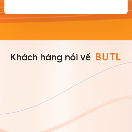
Khách hàng nói về
BUTL
Nguyễn Minh Anh
“BUTL thực sự đã cứu cánh mình trong một
buổi tiệc tất niên khi mình không thể tự lái
xe về nhà. Chỉ cần một vài thao tác trên
app, ít phút sau mình đã được tài xế đón về
an toàn, nhanh chóng mà không lo lắng gì.