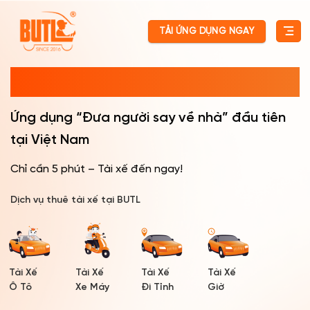
Skip
to
TẢI ỨNG DỤNG NGAY
content
BUTL – Bạn Uống Tôi Lái
Ứng dụng “Đưa người say về nhà” đầu tiên
tại Việt Nam
Chỉ cần 5 phút – Tài xế đến ngay!
Dịch vụ thuê tài xế tại BUTL
Tài Xế
Tài Xế
Tài Xế
Tài Xế
Ô Tô
Xe Máy
Đi Tỉnh
Giờ