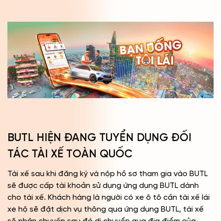
BUTL HIỆN ĐANG TUYỂN DỤNG ĐỐI
TÁC TÀI XẾ TOÀN QUỐC
Tài xế sau khi đăng ký và nộp hồ sơ tham gia vào BUTL
sẽ được cấp tài khoản sử dụng ứng dụng BUTL dành
cho tài xế. Khách hàng là người có xe ô tô cần tài xế lái
xe hộ sẽ đặt dịch vụ thông qua ứng dụng BUTL, tài xế