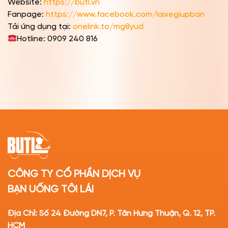
Website:
https://butl.vn
Fanpage:
https://www.facebook.com/laixegiupban
Tải ứng dụng tại:
onelink.to/mg8yud
Hotline: 0909 240 816
CÔNG TY CỔ PHẦN DỊCH VỤ
BẠN UỐNG TÔI LÁI
Địa Chỉ: Số 24 Đường DN7, P. Tân Hưng Thuận, Q. 12, TP.
HCM