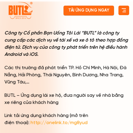
Skip
TẢI ỨNG DỤNG NGAY
to
content
Công ty Cổ phần Bạn Uống Tôi Lái “BUTL” là công ty
cung cấp các dịch vụ về tài xế và xe ô tô theo hợp đồng
điện tử. Dịch vụ của công ty phát triển trên hệ điều hành
Android và iOS.
Các thị trường đã phát triển TP. Hồ Chí Minh, Hà Nội, Đà
Nẵng, Hải Phòng, Thái Nguyên, Bình Dương, Nha Trang,
Vũng Tàu,…
BUTL – Ứng dụng lái xe hộ, đưa người say về nhà bằng
xe riêng của khách hàng
Link tải ứng dụng khách hàng (mở trên
điện thoại):
http://onelink.to/mg8yud