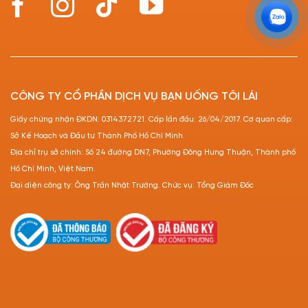
CÔNG TY CỔ PHẦN DỊCH VỤ BẠN UỐNG TÔI LÁI
Giấy chứng nhận ĐKDN: 0314372721. Cấp lần đầu: 26/04/2017. Cơ quan cấp:
Sở Kế Hoạch và Đầu tư Thành Phố Hồ Chí Minh.
Địa chỉ trụ sở chính: Số 24 đường DN7, Phường Đông Hưng Thuận, Thành phố
Hồ Chí Minh, Việt Nam.
Đại diện công ty: Ông Trần Nhật Trường. Chức vụ: Tổng Giám Đốc