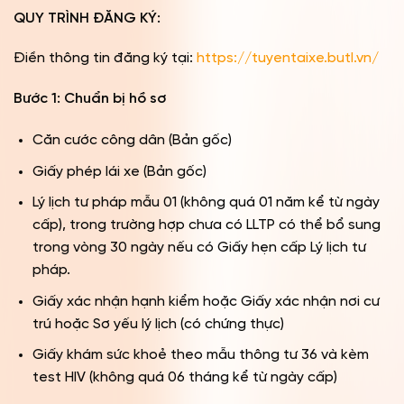
QUY TRÌNH ĐĂNG KÝ:
Điền thông tin đăng ký tại:
https://tuyentaixe.butl.vn/
Bước 1: Chuẩn bị hồ sơ
Căn cước công dân (Bản gốc)
Giấy phép lái xe (Bản gốc)
Lý lịch tư pháp mẫu 01 (không quá 01 năm kể từ ngày
cấp), trong trường hợp chưa có LLTP có thể bổ sung
trong vòng 30 ngày nếu có Giấy hẹn cấp Lý lịch tư
pháp.
Giấy xác nhận hạnh kiểm hoặc Giấy xác nhận nơi cư
trú hoặc Sơ yếu lý lịch (có chứng thực)
Giấy khám sức khoẻ theo mẫu thông tư 36 và kèm
test HIV (không quá 06 tháng kể từ ngày cấp)