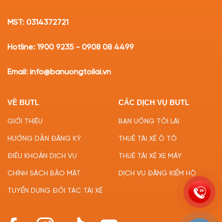
MST: 0314372721
Hotline: 1900 9235 - 0908 08 4499
Email: info@banuongtoilai.vn
VỀ BUTL
CÁC DỊCH VỤ BUTL
GIỚI THIỆU
BẠN UỐNG TÔI LÁI
HƯỚNG DẪN ĐĂNG KÝ
THUÊ TÀI XẾ Ô TÔ
ĐIỀU KHOẢN DỊCH VỤ
THUÊ TÀI XẾ XE MÁY
CHÍNH SÁCH BẢO MẬT
DỊCH VỤ ĐĂNG KIỂM HỘ
TUYỂN DỤNG ĐỐI TÁC TÀI XẾ