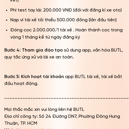
kết)
Phí test tay lái: 200.000 VNĐ (đối với đăng kí xe oto)
Nạp ví tài xế tối thiểu 500.000 đồng (lần đầu tiên)
Đóng cọc 2.000.000/1 tài xế . Hoàn thành cọc trong
vòng 1 tháng kể từ ngày đăng ký
Bước 4: Tham gia đào tạo
sử dụng app, văn hóa BUTL,
quy tắc ứng xử và lái xe an toàn.
Bước 5: Kích hoạt tài khoản
app BUTL tài xế, tài xế bắt
đầu hoạt động.
________________________________________________
Mọi thắc mắc xin vui lòng liên hệ BUTL
Địa chỉ công ty: Số 24 Đường DN7, Phường Đông Hưng
Thuận, TP. HCM