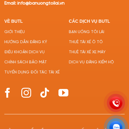
Email: info@banuongtoilai.vn
VỀ BUTL
CÁC DỊCH VỤ BUTL
GIỚI THIỆU
BẠN UỐNG TÔI LÁI
HƯỚNG DẪN ĐĂNG KÝ
THUÊ TÀI XẾ Ô TÔ
ĐIỀU KHOẢN DỊCH VỤ
THUÊ TÀI XẾ XE MÁY
CHÍNH SÁCH BẢO MẬT
DỊCH VỤ ĐĂNG KIỂM HỘ
TUYỂN DỤNG ĐỐI TÁC TÀI XẾ