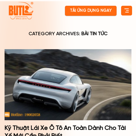
Skip
TẢI ỨNG DỤNG NGAY
to
content
CATEGORY ARCHIVES:
BÀI TIN TỨC
Kỹ Thuật Lái Xe Ô Tô An Toàn Dành Cho Tài