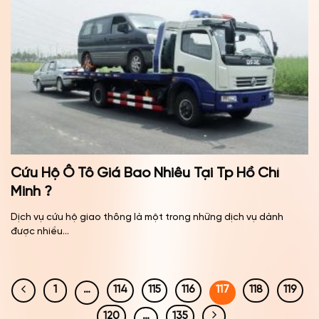
Cứu Hộ Ô Tô Giá Bao Nhiêu Tại Tp Hồ Chí
Minh ?
Dịch vụ cứu hộ giao thông là một trong những dịch vụ dành
được nhiều...
1
…
114
115
116
117
118
119
120
…
135