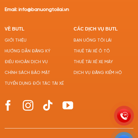
Email: info@banuongtoilai.vn
VỀ BUTL
CÁC DỊCH VỤ BUTL
GIỚI THIỆU
BẠN UỐNG TÔI LÁI
HƯỚNG DẪN ĐĂNG KÝ
THUÊ TÀI XẾ Ô TÔ
ĐIỀU KHOẢN DỊCH VỤ
THUÊ TÀI XẾ XE MÁY
CHÍNH SÁCH BẢO MẬT
DỊCH VỤ ĐĂNG KIỂM HỘ
TUYỂN DỤNG ĐỐI TÁC TÀI XẾ