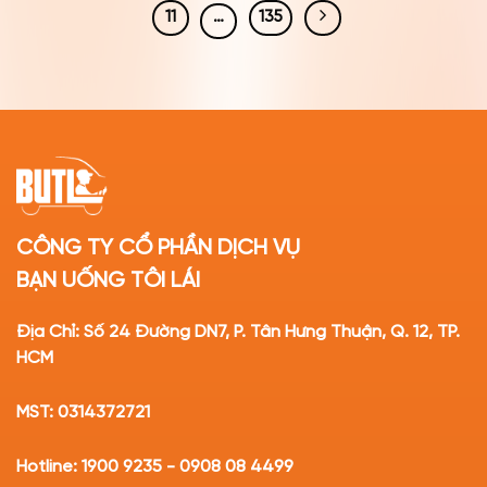
11
…
135
CÔNG TY CỔ PHẦN DỊCH VỤ
BẠN UỐNG TÔI LÁI
Địa Chỉ: Số 24 Đường DN7, P. Tân Hưng Thuận, Q. 12, TP.
HCM
MST: 0314372721
Hotline: 1900 9235 - 0908 08 4499