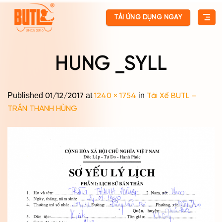
Skip
TẢI ỨNG DỤNG NGAY
to
content
HUNG _SYLL
Published
at
in
01/12/2017
1240 × 1754
Tài Xế BUTL –
TRẦN THANH HÙNG