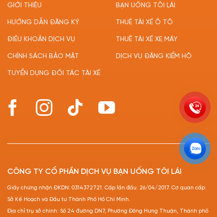
GIỚI THIỆU
BẠN UỐNG TÔI LÁI
HƯỚNG DẪN ĐĂNG KÝ
THUÊ TÀI XẾ Ô TÔ
ĐIỀU KHOẢN DỊCH VỤ
THUÊ TÀI XẾ XE MÁY
CHÍNH SÁCH BẢO MẬT
DỊCH VỤ ĐĂNG KIỂM HỘ
TUYỂN DỤNG ĐỐI TÁC TÀI XẾ
CÔNG TY CỔ PHẦN DỊCH VỤ BẠN UỐNG TÔI LÁI
Giấy chứng nhận ĐKDN: 0314372721. Cấp lần đầu: 26/04/2017. Cơ quan cấp:
Sở Kế Hoạch và Đầu tư Thành Phố Hồ Chí Minh.
Địa chỉ trụ sở chính: Số 24 đường DN7, Phường Đông Hưng Thuận, Thành phố