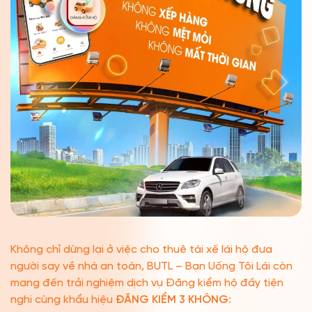
Không chỉ dừng lại ở việc cho thuê tài xế lái hộ đưa
người say về nhà an toàn, BUTL – Bạn Uống Tôi Lái còn
mang đến trải nghiệm dịch vụ Đăng kiểm hộ đầy tiện
nghi cùng khẩu hiệu
ĐĂNG KIỂM 3 KHÔNG
: