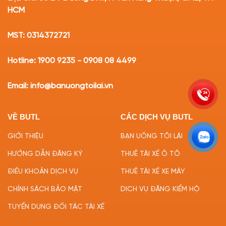
HCM
MST: 0314372721
Hotline: 1900 9235 - 0908 08 4499
Email: info@banuongtoilai.vn
VỀ BUTL
CÁC DỊCH VỤ BUTL
GIỚI THIỆU
BẠN UỐNG TÔI LÁI
HƯỚNG DẪN ĐĂNG KÝ
THUÊ TÀI XẾ Ô TÔ
ĐIỀU KHOẢN DỊCH VỤ
THUÊ TÀI XẾ XE MÁY
CHÍNH SÁCH BẢO MẬT
DỊCH VỤ ĐĂNG KIỂM HỘ
TUYỂN DỤNG ĐỐI TÁC TÀI XẾ