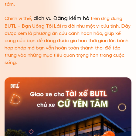
tâm.
dịch vụ Đăng kiểm hộ
Chính vì thế,
trên ứng dụng
BUTL – Bạn Uống Tôi Lái
ra đời như một vị cứu tinh. Đây
được xem là phương án cứu cánh hoàn hảo, giúp xế
cưng của bạn dễ dàng được gia hạn thời gian lăn bánh
hợp pháp mà bạn vẫn hoàn toàn thảnh thơi để tập
trung vào những mục tiêu quan trọng hơn trong cuộc
sống.