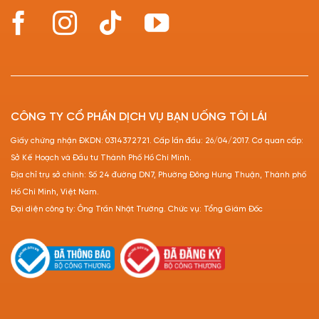
CÔNG TY CỔ PHẦN DỊCH VỤ BẠN UỐNG TÔI LÁI
Giấy chứng nhận ĐKDN: 0314372721. Cấp lần đầu: 26/04/2017. Cơ quan cấp:
Sở Kế Hoạch và Đầu tư Thành Phố Hồ Chí Minh.
Địa chỉ trụ sở chính: Số 24 đường DN7, Phường Đông Hưng Thuận, Thành phố
Hồ Chí Minh, Việt Nam.
Đại diện công ty: Ông Trần Nhật Trường. Chức vụ: Tổng Giám Đốc