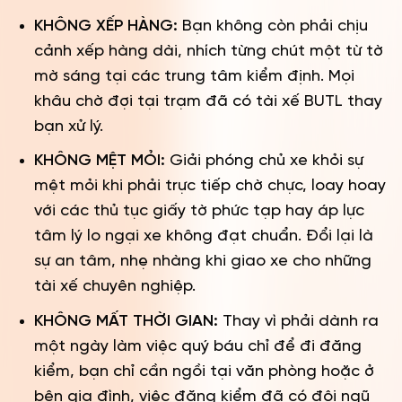
KHÔNG XẾP HÀNG:
Bạn không còn phải chịu
cảnh xếp hàng dài, nhích từng chút một từ tờ
mờ sáng tại các trung tâm kiểm định. Mọi
khâu chờ đợi tại trạm đã có tài xế BUTL thay
bạn xử lý.
KHÔNG MỆT MỎI:
Giải phóng chủ xe khỏi sự
mệt mỏi khi phải trực tiếp chờ chực, loay hoay
với các thủ tục giấy tờ phức tạp hay áp lực
tâm lý lo ngại xe không đạt chuẩn. Đổi lại là
sự an tâm, nhẹ nhàng khi giao xe cho những
tài xế chuyên nghiệp.
KHÔNG MẤT THỜI GIAN:
Thay vì phải dành ra
một ngày làm việc quý báu chỉ để đi đăng
kiểm, bạn chỉ cần ngồi tại văn phòng hoặc ở
bên gia đình, việc đăng kiểm đã có đội ngũ