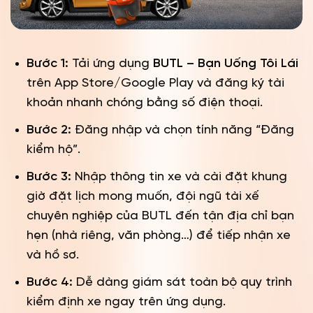
Bước 1:
Tải ứng dụng
BUTL – Bạn Uống Tôi Lái
trên App Store/Google Play và đăng ký tài
khoản nhanh chóng bằng số điện thoại.
Bước 2:
Đăng nhập và chọn tính năng “Đăng
kiểm hộ”.
Bước 3:
Nhập thông tin xe và cài đặt khung
giờ đặt lịch mong muốn, đội ngũ tài xế
chuyên nghiệp của BUTL đến tận địa chỉ bạn
hẹn (nhà riêng, văn phòng…) để tiếp nhận xe
và hồ sơ.
Bước 4:
Dễ dàng giám sát toàn bộ quy trình
kiểm định xe ngay trên ứng dụng.