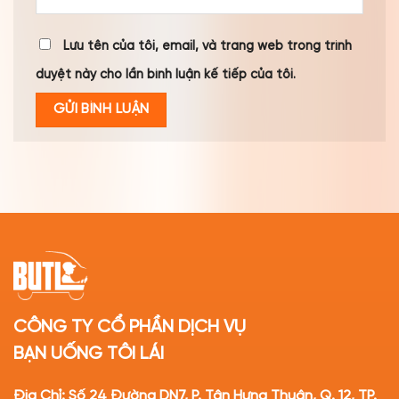
Lưu tên của tôi, email, và trang web trong trình
duyệt này cho lần bình luận kế tiếp của tôi.
CÔNG TY CỔ PHẦN DỊCH VỤ
BẠN UỐNG TÔI LÁI
Địa Chỉ: Số 24 Đường DN7, P. Tân Hưng Thuận, Q. 12, TP.