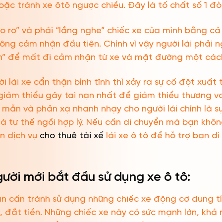
oặc tránh xe ôtô ngược chiều. Đây là tố chất số 1 đòi 
o ro” và phải “lắng nghe” chiếc xe của mình bằng cả 
ng cảm nhận đầu tiên. Chính vì vậy người lái phải ng
n” để mất đi cảm nhận từ xe và mặt đường một cách 
ời lái xe cẩn thận bình tĩnh thì xảy ra sự cố đột xuất t
giảm thiểu gây tai nạn nhất để giảm thiểu thương v
mẫn và phản xạ nhanh nhạy cho người lái chính là s
 là tư thế ngồi hợp lý. Nếu cần di chuyển mà bạn khô
ến dịch vụ
cho thuê tài xế
lái xe ô tô để hỗ trợ bạn d
ười mới bắt đầu sử dụng xe ô tô:
 bạn cần tránh sử dụng những chiếc xe động cơ dung t
, đắt tiền. Những chiếc xe này có sức mạnh lớn, khả