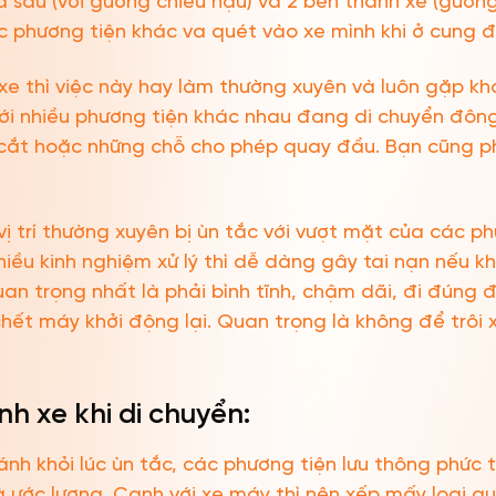
a sau (với gương chiếu hậu) và 2 bên thành xe (gươn
 phương tiện khác va quét vào xe mình khi ở cung đ
i xe thì việc này hay làm thường xuyên và luôn gặp 
i nhiều phương tiện khác nhau đang di chuyển đông
 cắt hoặc những chỗ cho phép quay đầu. Bạn cũng ph
vị trí thường xuyên bị ùn tắc với vượt mặt của các 
iều kinh nghiệm xử lý thì dễ dàng gây tai nạn nếu kh
uan trọng nhất là phải bình tĩnh, chậm dãi, đi đúng 
chết máy khởi động lại. Quan trọng là không để trôi
h xe khi di chuyển:
nh khỏi lúc ùn tắc, các phương tiện lưu thông phức t
à ước lượng. Canh với xe máy thì nên xếp mấy loại q