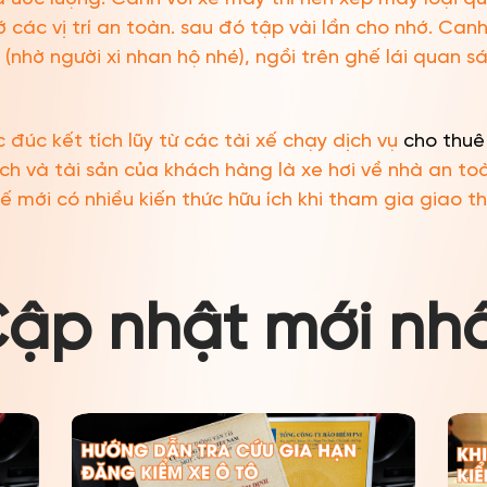
 các vị trí an toàn. sau đó tập vài lần cho nhớ. Canh 
(nhờ người xi nhan hộ nhé), ngồi trên ghế lái quan sá
đúc kết tích lũy từ các tài xế chạy dịch vụ
cho thuê 
h và tài sản của khách hàng là xe hơi về nhà an toàn
xế mới có nhiều kiến thức hữu ích khi tham gia giao t
ập nhật mới nh