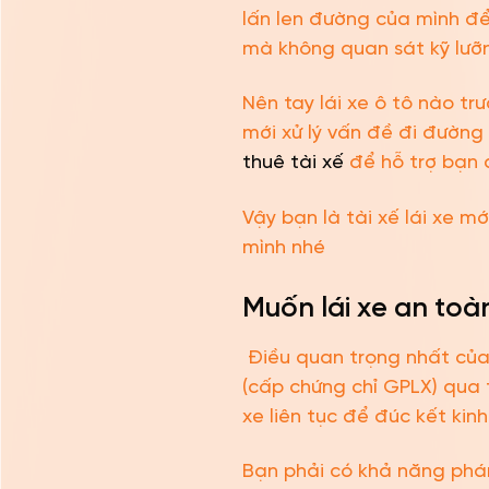
lấn len đường của mình để
mà không quan sát kỹ lưỡn
Nên tay lái xe ô tô nào tr
mới xử lý vấn đề đi đường
thuê tài xế
để hỗ trợ bạn d
Vậy bạn là tài xế lái xe m
mình nhé
Muốn lái xe an toàn
Điều quan trọng nhất của l
(cấp chứng chỉ GPLX) qua 
xe liên tục để đúc kết kin
Bạn phải có khả năng phán