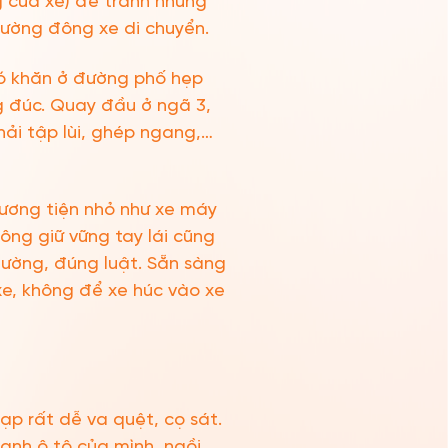
g cửa xe) để tránh những
ường đông xe di chuyển.
khó khăn ở đường phố hẹp
 đúc. Quay đầu ở ngã 3,
ải tập lùi, ghép ngang,…
phương tiện nhỏ như xe máy
ông giữ vững tay lái cũng
đường, đúng luật. Sẵn sàng
 xe, không để xe húc vào xe
ạp rất dễ va quệt, cọ sát.
uanh ô tô của mình, ngồi