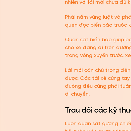
nhiên với lái mới chưa đủ 
Phải nắm vững luật và phả
quen đọc biển báo trước kh
Quan sát biển báo giúp b
cho xe đang đi trên đườn
trong vòng xuyến trước. x
Lái mới cần chú trọng đến
được. Các tài xế cứng tay
đường đều cũng phải tuân
di chuyển.
Trau dồi các kỹ thuậ
Luôn quan sát gương chiếu