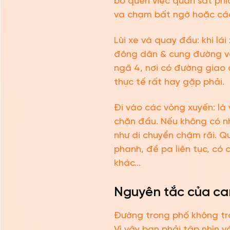
bỏ quên việc quan sát phí
va chạm bất ngờ hoặc các
Lùi xe và quay đầu: khi lá
đông dân & cung đường vớ
ngã 4, nơi có đường giao
thực tế rất hay gặp phải.
Đi vào các vòng xuyến: là 
chặn đầu. Nếu không có nh
như di chuyển chậm rãi. Q
phanh, đề pa liên tục, có 
khác…
Nguyên tắc của can
Đường trong phố không trá
Vì vậy bạn phải tập nhìn v