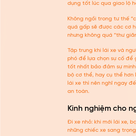
dụng tốt lúc qua giao lộ h
Không ngồi trong tư thế “c
quá gấp sẽ được các cơ hô
nhưng không quá “thư giã
Tập trung khi lái xe và ngư
phó để lựa chọn sự cố để 
tốt nhất bảo đảm sự minh 
bộ cơ thể, hay cụ thể hơn
lái xe thì nên nghĩ ngay đ
an toàn.
Kinh nghiệm cho ng
Đi xe nhỏ: khi mới lái xe,
những chiếc xe sang trọng