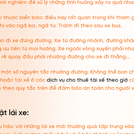
kinh nghiệm để sử lý những tình huống xảy ra quá nha
i thuộc biển báo: điều nay rất quan trọng khi tham g
i vào ngã ba, ngã tư. Tránh đi theo sau xe bus.
ạn đi xe đúng đường. Xe từ đường nhánh, đường khô
g ưu tiên từ mọi hướng. Xe ngoài vòng xuyến phải n
e rẽ quay đầu phải nhường đường cho xe đi thẳng…
 một số nguyên tắc nhường đường. Không thể bon che
 hoặc tài xế ở các
dịch vụ cho thuê tài xế theo giờ
cũ
 theo quy tắc trên để đảm bảo an toàn cho người v
t lái xe:
 hậu: với những lái xe mới thường quá tập trung và