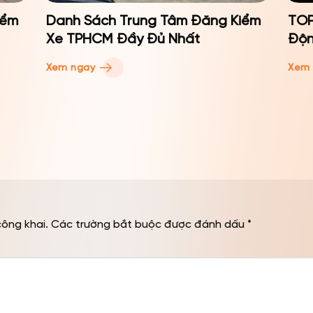
iểm
Danh Sách Trung Tâm Đăng Kiểm
TOP
Xe TPHCM Đầy Đủ Nhất
Độn
Xem ngay
Xem
công khai.
Các trường bắt buộc được đánh dấu
*