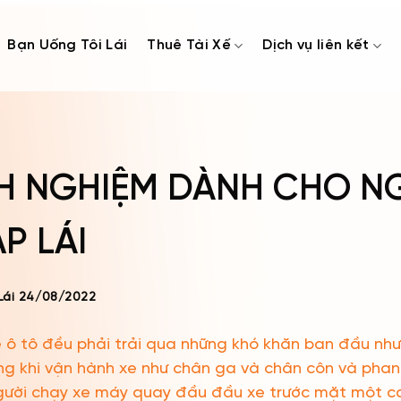
Bạn Uống Tôi Lái
Thuê Tài Xế
Dịch vụ liên kết
NH NGHIỆM DÀNH CHO NG
P LÁI
Lái
24/08/2022
xe ô tô đều phải trải qua những khó khăn ban đầu nh
hàng khi vận hành xe như chân ga và chân côn và pha
người chạy xe máy quay đầu đầu xe trước mặt một cá