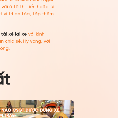
với ô tô thì tiến hoặc lùi
t vị trí an tòa, tập thêm
tài xế lái xe
với kinh
 chia sẻ. Hy vọng, với
hông.
ất