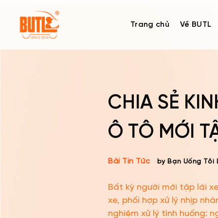
Skip
to
Trang chủ
Về BUTL
content
CHIA SẺ KI
Ô TÔ MỚI TẬ
Bài Tin Tức
by Bạn Uống Tôi 
Bất kỳ người mới tập lái 
xe, phối hợp xử lý nhịp n
nghiệm xử lý tình huống: 