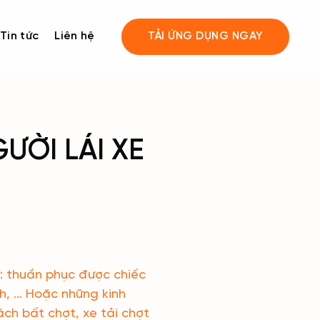
Tin tức
Liên hệ
TẢI ỨNG DỤNG NGAY
ƯỜI LÁI XE
ư: thuần phục được chiếc
nh, … Hoặc những kinh
ch bất chợt, xe tải chợt