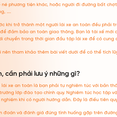
 né phương tiện khác, hoặc người đi đường bất chợ
g, ….
ước khi trở thành một người lái xe an toàn đều phải tr
 để đảm bảo an toàn giao thông. Bạn là tài xế mới
i chuyển trong thời gian đầu tập lái xe để có cung 
ới nên tham khảo thêm bài viết dưới để có thể tích l
, cần phải lưu ý những gì?
ái xe an toàn là bạn phải tự nghiêm túc với bản thâ
trường lớp đào tạo chình quy. Nghiêm túc học tập và 
h nghiệm khi có người hướng dẫn. Đây là điều tiên quy
 đoán và đánh giá đúng tình huống gặp trên đường k