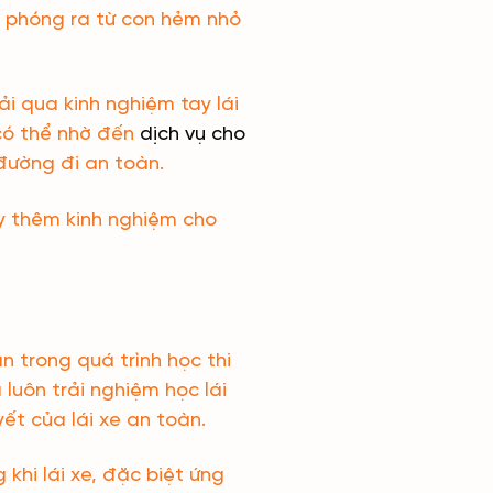
t phóng ra từ con hẻm nhỏ
ải qua kinh nghiệm tay lái
 có thể nhờ đến
dịch vụ cho
đường đi an toàn.
ũy thêm kinh nghiệm cho
n trong quá trình học thi
luôn trải nghiệm học lái
ết của lái xe an toàn.
hi lái xe, đặc biệt ứng