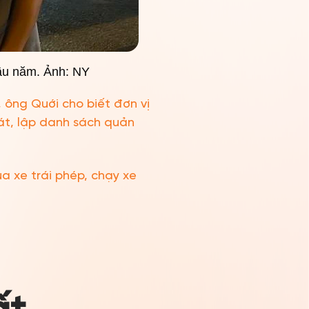
đầu năm. Ảnh: NY
 ông Quới cho biết đơn vị
át, lập danh sách quản
a xe trái phép, chạy xe