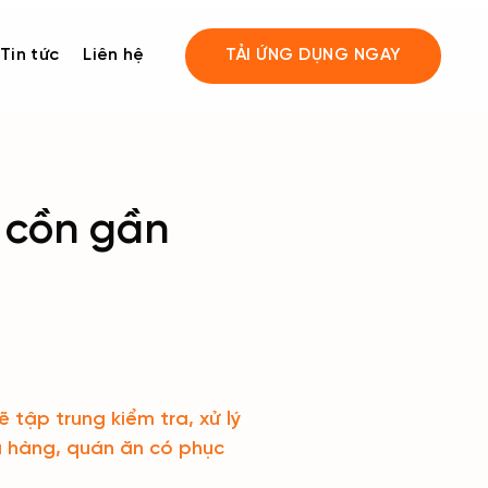
Tin tức
Liên hệ
TẢI ỨNG DỤNG NGAY
 cồn gần
tập trung kiểm tra, xử lý
à hàng, quán ăn có phục