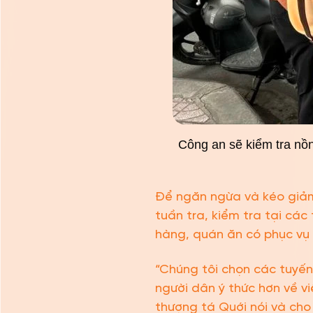
Công an sẽ kiểm tra nồn
Để ngăn ngừa và kéo giả
tuần tra, kiểm tra tại cá
hàng, quán ăn có phục vụ r
“Chúng tôi chọn các tuyế
người dân ý thức hơn về v
thượng tá Quới nói và cho