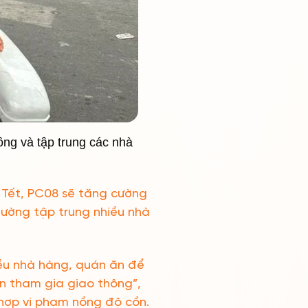
ông và tập trung các nhà
 Tết, PC08 sẽ tăng cường
đường tập trung nhiều nhà
ều nhà hàng, quán ăn để
ện tham gia giao thông”,
 hợp vi phạm nồng độ cồn.