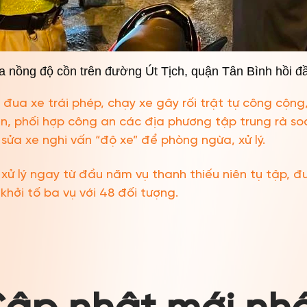
a nồng độ cồn trên đường Út Tịch, quận Tân Bình hồi 
đua xe trái phép, chạy xe gây rối trật tự công cộng,
n, phối hợp công an các địa phương tập trung rà so
m sửa xe nghi vấn “độ xe” để phòng ngừa, xử lý.
ử lý ngay từ đầu năm vụ thanh thiếu niên tụ tập, đu
 khởi tố ba vụ với 48 đối tượng.