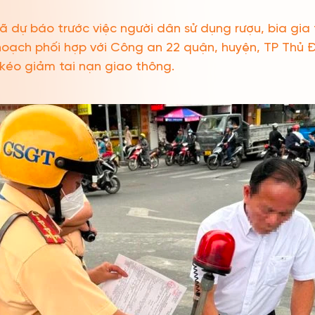
 dự báo trước việc người dân sử dụng rượu, bia gia 
hoạch phối hợp với Công an 22 quận, huyện, TP Thủ 
kéo giảm tai nạn giao thông.