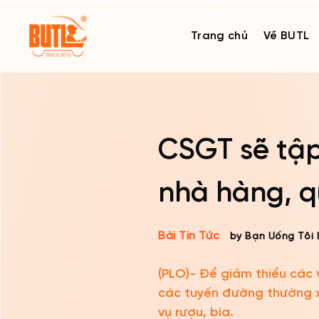
Skip
to
Trang chủ
Về BUTL
content
CSGT sẽ tập
nhà hàng, q
Bài Tin Tức
by Bạn Uống Tôi 
(PLO)- Để giảm thiểu các 
các tuyến đường thường x
vụ rượu, bia.