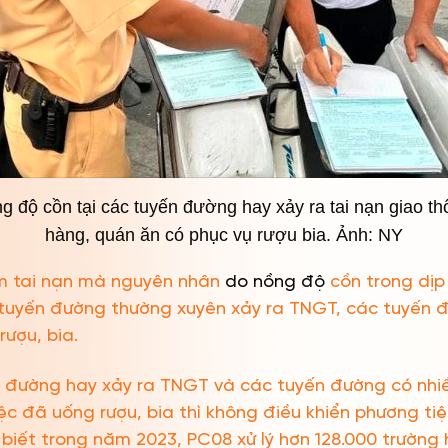
g độ cồn tại các tuyến đường hay xảy ra tai nạn giao th
hàng, quán ăn có phục vụ rượu bia. Ảnh: NY
m tai nạn mà nguyên nhân
do nồng độ
cồn trong dịp
c tuyến đường thường xuyên xảy ra TNGT, các tuyến 
ượu, bia.
n đường hay xảy ra TNGT và các tuyến đường có nhi
iệc đã uống rượu, bia thì không điều khiển phương ti
 biết trong năm 2023, PC08 xử lý hơn 128.000 trường