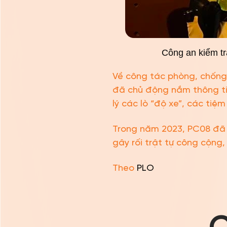
Công an kiểm tr
Về công tác phòng, chống 
đã chủ động nắm thông ti
lý các lò “độ xe”, các tiệ
Trong năm 2023, PC08 đã x
gây rối trật tự công cộng,
Theo
PLO