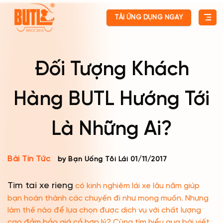
Skip
TẢI ỨNG DỤNG NGAY
to
content
Đối Tượng Khách
Hàng BUTL Hướng Tới
Là Những Ai?
Bài Tin Tức
by Bạn Uống Tôi Lái
01/11/2017
Tim tai xe rieng
có kinh nghiệm lái xe lâu năm giúp
bạn hoàn thành các chuyến đi như mong muốn. Nhưng
làm thế nào để lựa chọn được dịch vụ với chất lượng
cao đảm bảo giá cả hợp lý? Cùng tìm hiểu qua bài viết