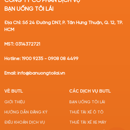
CÔNG TY CỔ PHẦN DỊCH VỤ
BẠN UỐNG TÔI LÁI
Địa Chỉ: Số 24 Đường DN7, P. Tân Hưng Thuận, Q. 12, TP.
HCM
MST: 0314372721
Hotline: 1900 9235 - 0908 08 4499
Email: info@banuongtoilai.vn
VỀ BUTL
CÁC DỊCH VỤ BUTL
GIỚI THIỆU
BẠN UỐNG TÔI LÁI
HƯỚNG DẪN ĐĂNG KÝ
THUÊ TÀI XẾ Ô TÔ
ĐIỀU KHOẢN DỊCH VỤ
THUÊ TÀI XẾ XE MÁY