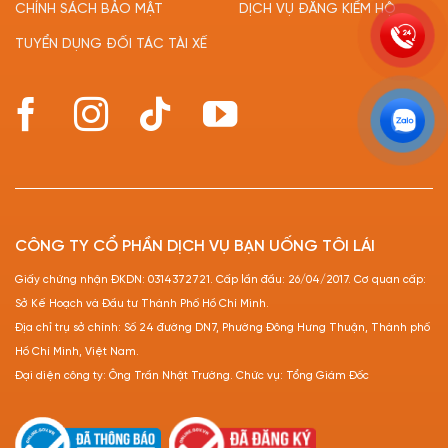
CHÍNH SÁCH BẢO MẬT
DỊCH VỤ ĐĂNG KIỂM HỘ
TUYỂN DỤNG ĐỐI TÁC TÀI XẾ
CÔNG TY CỔ PHẦN DỊCH VỤ BẠN UỐNG TÔI LÁI
Giấy chứng nhận ĐKDN: 0314372721. Cấp lần đầu: 26/04/2017. Cơ quan cấp:
Sở Kế Hoạch và Đầu tư Thành Phố Hồ Chí Minh.
Địa chỉ trụ sở chính: Số 24 đường DN7, Phường Đông Hưng Thuận, Thành phố
Hồ Chí Minh, Việt Nam.
Đại diện công ty: Ông Trần Nhật Trường. Chức vụ: Tổng Giám Đốc