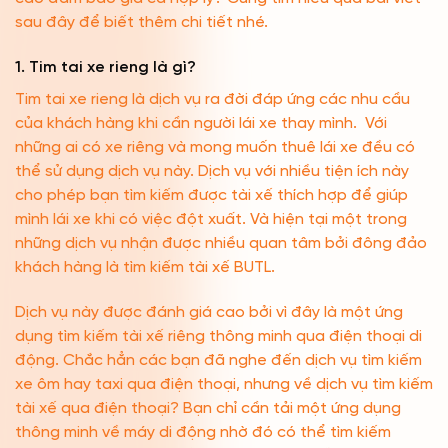
sau đây để biết thêm chi tiết nhé.
1. Tim tai xe rieng là gì?
Tim tai xe rieng là dịch vụ ra đời đáp ứng các nhu cầu
của khách hàng khi cần người lái xe thay mình. Với
những ai có xe riêng và mong muốn thuê lái xe đều có
thể sử dụng dịch vụ này. Dịch vụ với nhiều tiện ích này
cho phép bạn tìm kiếm được tài xế thích hợp để giúp
mình lái xe khi có việc đột xuất. Và hiện tại một trong
những dịch vụ nhận được nhiều quan tâm bởi đông đảo
khách hàng là tìm kiếm tài xế BUTL.
Dịch vụ này được đánh giá cao bởi vì đây là một ứng
dụng tìm kiếm tài xế riêng thông minh qua điện thoại di
động. Chắc hẳn các bạn đã nghe đến dịch vụ tìm kiếm
xe ôm hay taxi qua điện thoại, nhưng về dịch vụ tìm kiếm
tài xế qua điện thoại? Bạn chỉ cần tải một ứng dụng
thông minh về máy di động nhờ đó có thể tìm kiếm