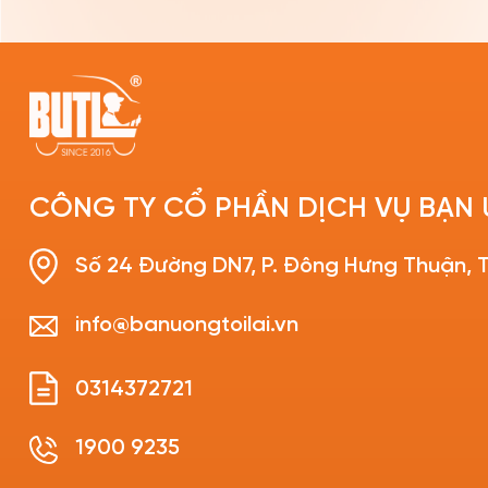
CÔNG TY CỔ PHẦN DỊCH VỤ BẠN 
Số 24 Đường DN7, P. Đông Hưng Thuận, T
info@banuongtoilai.vn
0314372721
1900 9235