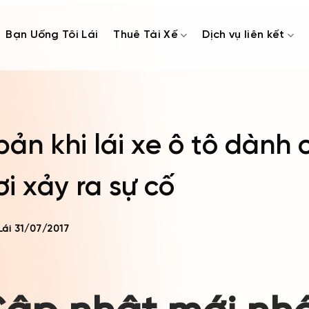
Bạn Uống Tôi Lái
Thuê Tài Xế
Dịch vụ liên kết
ản khi lái xe ô tô dành 
ơi xảy ra sự cố
Lái
31/07/2017