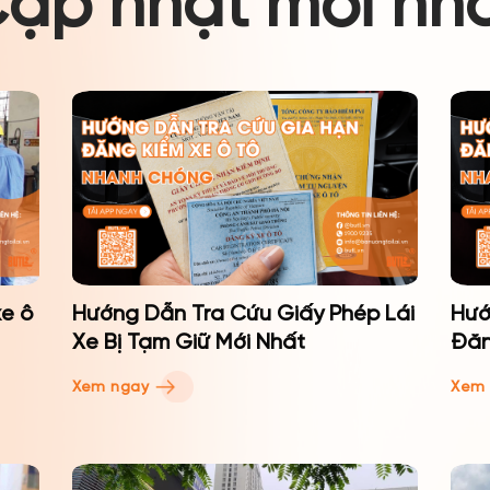
ập nhật mới nh
xe ô
Hướng Dẫn Tra Cứu Giấy Phép Lái
Hướ
Xe Bị Tạm Giữ Mới Nhất
Đăn
Xem ngay
Xem