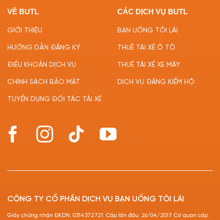
VỀ BUTL
CÁC DỊCH VỤ BUTL
GIỚI THIỆU
BẠN UỐNG TÔI LÁI
HƯỚNG DẪN ĐĂNG KÝ
THUÊ TÀI XẾ Ô TÔ
ĐIỀU KHOẢN DỊCH VỤ
THUÊ TÀI XẾ XE MÁY
CHÍNH SÁCH BẢO MẬT
DỊCH VỤ ĐĂNG KIỂM HỘ
TUYỂN DỤNG ĐỐI TÁC TÀI XẾ
CÔNG TY CỔ PHẦN DỊCH VỤ BẠN UỐNG TÔI LÁI
Giấy chứng nhận ĐKDN: 0314372721. Cấp lần đầu: 26/04/2017. Cơ quan cấp: