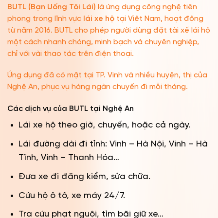
BUTL (Bạn Uống Tôi Lái)
là ứng dụng công nghệ tiên
phong trong lĩnh vực
lái xe hộ
tại Việt Nam, hoạt động
từ năm 2016. BUTL cho phép người dùng đặt tài xế lái hộ
một cách nhanh chóng, minh bạch và chuyên nghiệp,
chỉ với vài thao tác trên điện thoại.
Ứng dụng đã có mặt tại TP. Vinh và nhiều huyện, thị của
Nghệ An, phục vụ hàng ngàn chuyến đi mỗi tháng.
Các dịch vụ của BUTL tại Nghệ An
Lái xe hộ theo giờ, chuyến, hoặc cả ngày.
Lái đường dài đi tỉnh: Vinh – Hà Nội, Vinh – Hà
Tĩnh, Vinh – Thanh Hóa…
Đưa xe đi đăng kiểm, sửa chữa.
Cứu hộ ô tô, xe máy 24/7.
Tra cứu phạt nguội, tìm bãi giữ xe…