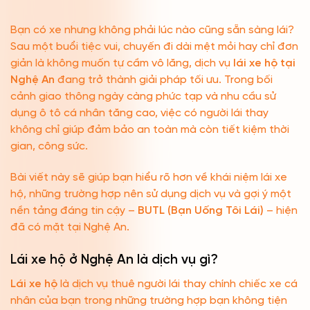
Bạn có xe nhưng không phải lúc nào cũng sẵn sàng lái?
Sau một buổi tiệc vui, chuyến đi dài mệt mỏi hay chỉ đơn
giản là không muốn tự cầm vô lăng, dịch vụ
lái xe hộ tại
Nghệ An
đang trở thành giải pháp tối ưu. Trong bối
cảnh giao thông ngày càng phức tạp và nhu cầu sử
dụng ô tô cá nhân tăng cao, việc có người lái thay
không chỉ giúp đảm bảo an toàn mà còn tiết kiệm thời
gian, công sức.
Bài viết này sẽ giúp bạn hiểu rõ hơn về khái niệm lái xe
hộ, những trường hợp nên sử dụng dịch vụ và gợi ý một
nền tảng đáng tin cậy –
BUTL (Bạn Uống Tôi Lái)
– hiện
đã có mặt tại Nghệ An.
Lái xe hộ ở Nghệ An là dịch vụ gì?
Lái xe hộ
là dịch vụ thuê người lái thay chính chiếc xe cá
nhân của bạn trong những trường hợp bạn không tiện