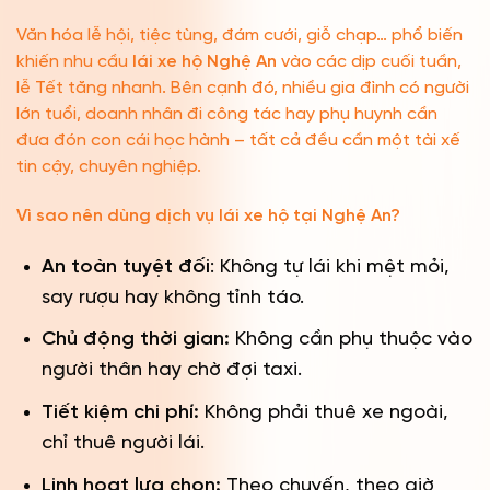
Văn hóa lễ hội, tiệc tùng, đám cưới, giỗ chạp… phổ biến
khiến nhu cầu
lái xe hộ Nghệ An
vào các dịp cuối tuần,
lễ Tết tăng nhanh. Bên cạnh đó, nhiều gia đình có người
lớn tuổi, doanh nhân đi công tác hay phụ huynh cần
đưa đón con cái học hành – tất cả đều cần một tài xế
tin cậy, chuyên nghiệp.
Vì sao nên dùng dịch vụ lái xe hộ tại Nghệ An?
An toàn tuyệt đối
: Không tự lái khi mệt mỏi,
say rượu hay không tỉnh táo.
Chủ động thời gian:
Không cần phụ thuộc vào
người thân hay chờ đợi taxi.
Tiết kiệm chi phí:
Không phải thuê xe ngoài,
chỉ thuê người lái.
Linh hoạt lựa chọn:
Theo chuyến, theo giờ