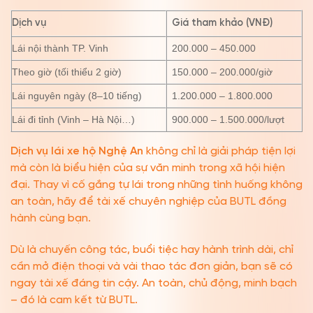
Dịch vụ
Giá tham khảo (VNĐ)
Lái nội thành TP. Vinh
200.000 – 450.000
Theo giờ (tối thiểu 2 giờ)
150.000 – 200.000/giờ
Lái nguyên ngày (8–10 tiếng)
1.200.000 – 1.800.000
Lái đi tỉnh (Vinh – Hà Nội…)
900.000 – 1.500.000/lượt
Dịch vụ lái xe hộ Nghệ An
không chỉ là giải pháp tiện lợi
mà còn là biểu hiện của sự văn minh trong xã hội hiện
đại. Thay vì cố gắng tự lái trong những tình huống không
an toàn, hãy để tài xế chuyên nghiệp của BUTL đồng
hành cùng bạn.
Dù là chuyến công tác, buổi tiệc hay hành trình dài, chỉ
cần mở điện thoại và vài thao tác đơn giản, bạn sẽ có
ngay tài xế đáng tin cậy. An toàn, chủ động, minh bạch
– đó là cam kết từ BUTL.