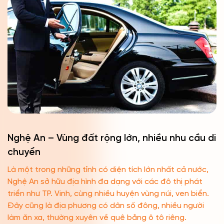
Nghệ An – Vùng đất rộng lớn, nhiều nhu cầu di
chuyển
Là một trong những tỉnh có diện tích lớn nhất cả nước,
Nghệ An sở hữu địa hình đa dạng với các đô thị phát
triển như TP. Vinh, cùng nhiều huyện vùng núi, ven biển.
Đây cũng là địa phương có dân số đông, nhiều người
làm ăn xa, thường xuyên về quê bằng ô tô riêng.