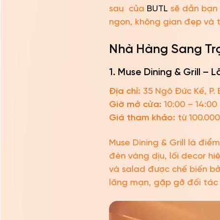
sau của
BUTL
sẽ dẫn bạn
ngon, không gian đẹp và 
Nhà Hàng Sang Tr
1. Muse Dining & Grill –
Địa chỉ:
35 Ngô Đức Kế, P. 
Giờ mở cửa:
10:00 – 14:00 
Giá tham khảo:
từ 100.00
Muse Dining & Grill là đi
đèn vàng dịu, lối decor h
và salad được chế biến bở
lãng mạn, gặp gỡ đối tác 