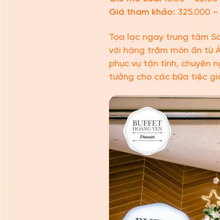
Giá tham khảo:
325.000 –
Tọa lạc ngay trung tâm Sa
với hàng trăm món ăn từ Á
phục vụ tận tình, chuyên 
tưởng cho các bữa tiệc gia