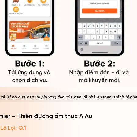
i xế lái hộ đưa bạn và phương tiện của bạn về nhà an toàn, tránh bị ph
mier – Thiên đường ẩm thực Á Âu
ê Lợi, Q.1