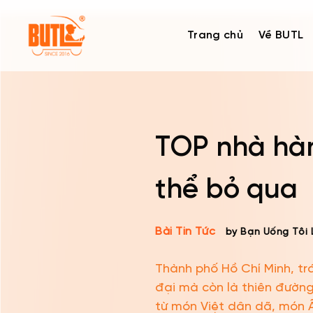
Skip
to
Trang chủ
Về BUTL
content
TOP nhà hàn
thể bỏ qua
Bài Tin Tức
by Bạn Uống Tôi 
Thành phố Hồ Chí Minh, trá
đại mà còn là thiên đườn
từ món Việt dân dã, món 