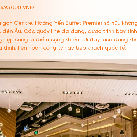
 495.000 VNĐ
igon Centre, Hoàng Yến Buffet Premier sở hữu không
 đến Âu. Các quầy line đa dạng, được trình bày tinh 
nghiệp cũng là điểm cộng khiến nơi đây luôn đông kh
 đình, liên hoan công ty hay tiếp khách quốc tế.