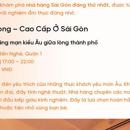
 khám phá
nhà hàng Sài Gòn đáng thử nhất
, được t
trải nghiệm ẩm thực đáng nhớ.
ọng – Cao Cấp Ở Sài Gòn
 Lãng mạn kiểu Âu giữa lòng thành phố
Bến Nghé, Quận 1
| 17:00 – 22:00
0 VNĐ
ểm đến yêu thích của những thực khách yêu món Âu. K
iện đại, đầy tính nghệ thuật. Nhà hàng chuyên các m
i đầu bếp giàu kinh nghiệm. Đây là lựa chọn hoàn h
hoặc tiệc nhỏ cùng bạn bè.