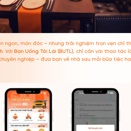
 ngon, món độc – nhưng trải nghiệm trọn vẹn chỉ th
h
. Với
Bạn Uống Tôi Lái (BUTL)
, chỉ cần vài thao tác l
chuyên nghiệp – đưa bạn về nhà sau mỗi bữa tiệc hay 