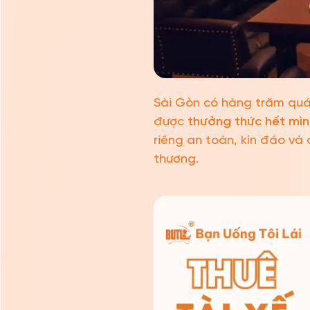
Sài Gòn có hàng trăm quán
được
thưởng thức hết mìn
riêng an toàn, kín đáo và 
thương.