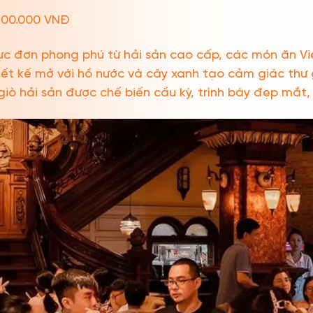
300.000 VNĐ
hực đơn phong phú từ hải sản cao cấp, các món ăn V
iết kế mở với hồ nước và cây xanh tạo cảm giác thư 
giò hải sản được chế biến cầu kỳ, trình bày đẹp mắt,