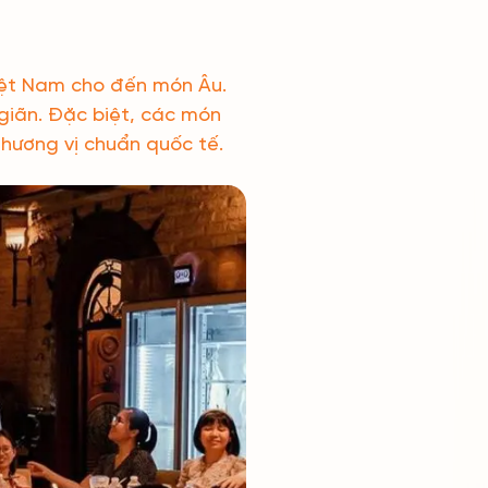
iệt Nam cho đến món Âu.
giãn. Đặc biệt, các món
 hương vị chuẩn quốc tế.