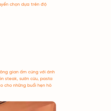
uyển chọn dựa trên độ
hông gian ấm cúng với ánh
ón steak, sườn cừu, pasta
ảo cho những buổi hẹn hò