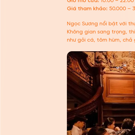
Giờ mở cửa:
10:00 – 22:00
Giá tham khảo:
50.000 – 
Ngọc Sương nổi bật với t
Không gian sang trọng, th
như gỏi cá, tôm hùm, chả 