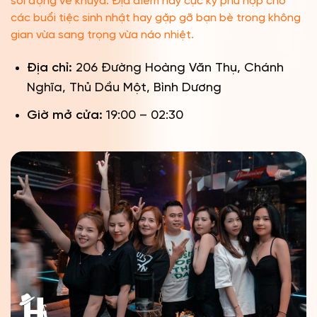
sôi động về khuya. Địa điểm này cực kỳ phù hợp cho
các buổi tiệc sinh nhật hay gặp gỡ bạn bè trong không
gian vừa sang trọng vừa náo nhiệt.
Địa chỉ:
206 Đường Hoàng Văn Thụ, Chánh
Nghĩa, Thủ Dầu Một, Bình Dương
Giờ mở cửa:
19:00 – 02:30