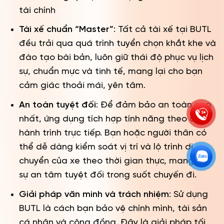
tài chính
Tài xế chuẩn “Master”
: Tất cả tài xế tại BUTL
đều trải qua quá trình tuyển chọn khắt khe và
đào tạo bài bản, luôn giữ thái độ phục vụ lịch
sự, chuẩn mực và tinh tế, mang lại cho bạn
cảm giác thoải mái, yên tâm.
An toàn tuyệt đối
: Để đảm bảo an toàn cao
nhất, ứng dụng tích hợp tính năng theo dõi
hành trình trực tiếp. Bạn hoặc người thân có
thể dễ dàng kiểm soát vị trí và lộ trình di
chuyển của xe theo thời gian thực, mang lại
sự an tâm tuyệt đối trong suốt chuyến đi.
Giải pháp văn minh và trách nhiệm
: Sử dụng
BUTL là cách bạn bảo vệ chính mình, tài sản
cá nhân và cộng đồng. Đây là giải pháp tối