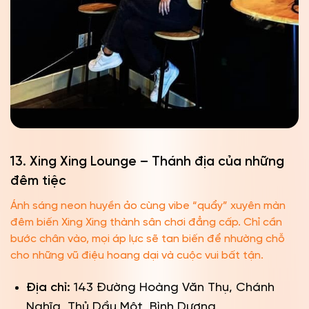
13. Xing Xing Lounge – Thánh địa của những
đêm tiệc
Ánh sáng neon huyền ảo cùng vibe “quẩy” xuyên màn
đêm biến Xing Xing thành sân chơi đẳng cấp. Chỉ cần
bước chân vào, mọi áp lực sẽ tan biến để nhường chỗ
cho những vũ điệu hoang dại và cuộc vui bất tận.
Địa chỉ:
143 Đường Hoàng Văn Thụ, Chánh
Nghĩa, Thủ Dầu Một, Bình Dương