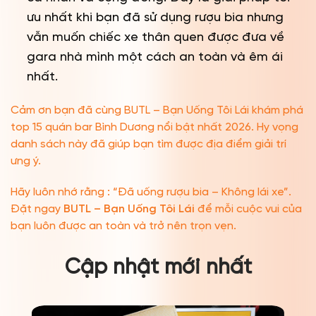
ưu nhất khi bạn đã sử dụng rượu bia nhưng
vẫn muốn chiếc xe thân quen được đưa về
gara nhà mình một cách an toàn và êm ái
nhất.
Cảm ơn bạn đã cùng BUTL – Bạn Uống Tôi Lái khám phá
top 15 quán bar Bình Dương nổi bật nhất 2026. Hy vọng
danh sách này đã giúp bạn tìm được địa điểm giải trí
ưng ý.
Hãy luôn nhớ rằng : “Đã uống rượu bia – Không lái xe”.
Đặt ngay
BUTL – Bạn Uống Tôi Lái
để mỗi cuộc vui của
bạn luôn được an toàn và trở nên trọn vẹn.
Cập nhật mới nhất