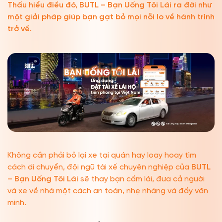
Thấu hiểu điều đó, BUTL – Bạn Uống Tôi Lái ra đời như
một giải pháp giúp bạn gạt bỏ mọi nỗi lo về hành trình
trở về.
Không cần phải bỏ lại xe tại quán hay loay hoay tìm
cách di chuyển, đội ngũ tài xế chuyên nghiệp của
BUTL
– Bạn Uống Tôi Lái
sẽ thay bạn cầm lái, đưa cả người
và xe về nhà một cách an toàn, nhẹ nhàng và đầy văn
minh.