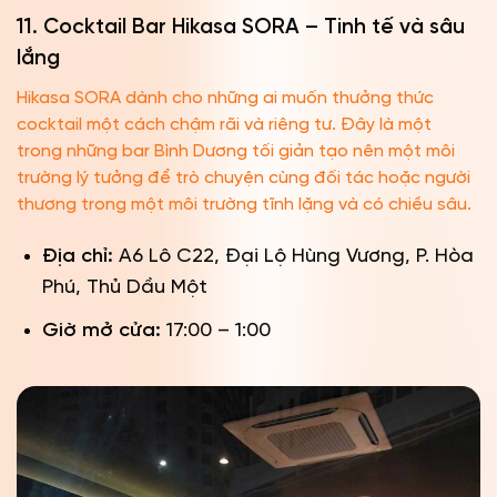
11. Cocktail Bar Hikasa SORA – Tinh tế và sâu
lắng
Hikasa SORA dành cho những ai muốn thưởng thức
cocktail một cách chậm rãi và riêng tư. Đây là một
trong những bar Bình Dương tối giản tạo nên một môi
trường lý tưởng để trò chuyện cùng đối tác hoặc người
thương trong một môi trường tĩnh lặng và có chiều sâu.
Địa chỉ:
A6 Lô C22, Đại Lộ Hùng Vương, P. Hòa
Phú, Thủ Dầu Một
Giờ mở cửa:
17:00 – 1:00