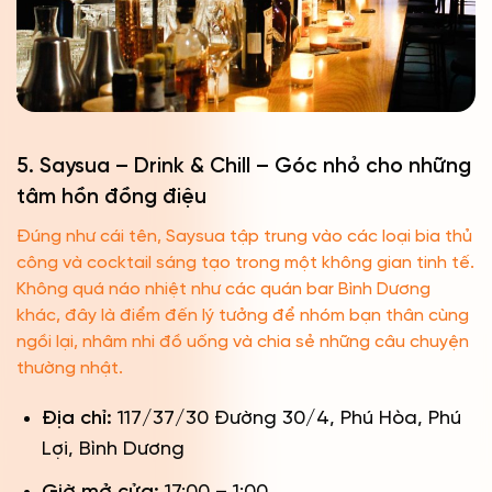
5. Saysua – Drink & Chill – Góc nhỏ cho những
tâm hồn đồng điệu
Đúng như cái tên, Saysua tập trung vào các loại bia thủ
công và cocktail sáng tạo trong một không gian tinh tế.
Không quá náo nhiệt như các quán bar Bình Dương
khác, đây là điểm đến lý tưởng để nhóm bạn thân cùng
ngồi lại, nhâm nhi đồ uống và chia sẻ những câu chuyện
thường nhật.
Địa chỉ:
117/37/30 Đường 30/4, Phú Hòa, Phú
Lợi, Bình Dương