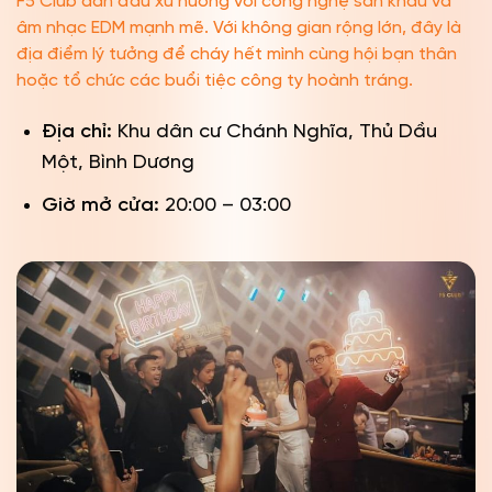
F5 Club dẫn đầu xu hướng với công nghệ sân khấu và
âm nhạc EDM mạnh mẽ. Với không gian rộng lớn, đây là
địa điểm lý tưởng để cháy hết mình cùng hội bạn thân
hoặc tổ chức các buổi tiệc công ty hoành tráng.
Địa chỉ:
Khu dân cư Chánh Nghĩa, Thủ Dầu
Một, Bình Dương
Giờ mở cửa:
20:00 – 03:00