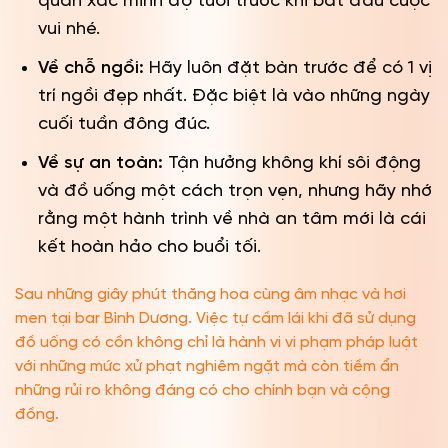
quán xác minh độ tuổi trước khi bắt đầu cuộc
vui nhé.
Về chỗ ngồi:
Hãy luôn đặt bàn trước để có 1 vị
trí ngồi đẹp nhất. Đặc biệt là vào những ngày
cuối tuần đông đúc.
Về sự an toàn:
Tận hưởng không khí sôi động
và đồ uống một cách trọn vẹn, nhưng hãy nhớ
rằng một hành trình về nhà an tâm mới là cái
kết hoàn hảo cho buổi tối.
Sau những giây phút thăng hoa cùng âm nhạc và hơi
men tại bar Bình Dương. Việc tự cầm lái khi đã sử dụng
đồ uống có cồn không chỉ là hành vi vi phạm pháp luật
với những mức xử phạt nghiêm ngặt mà còn tiềm ẩn
những rủi ro không đáng có cho chính bạn và cộng
đồng.