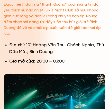
Được mệnh danh là “thánh đường” của những tín đồ
yêu thích sự náo nhiệt, Six T Night Club sở hữu không
gian cực rộng và dàn vũ công chuyên nghiệp. Những
đêm nhạc sôi động tại đây luôn thu hút giới trẻ Bình
Dương đổ về vào mỗi dịp cuối tuần để giải tỏa mọi áp
lực.
Địa chỉ:
101 Hoàng Văn Thụ, Chánh Nghĩa, Thủ
Dầu Một, Bình Dương
Giờ mở cửa:
20:00 – 03:00