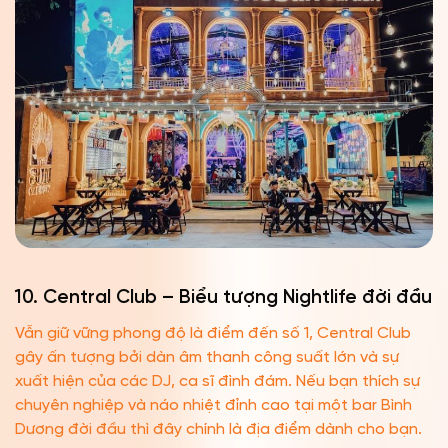
10. Central Club – Biểu tượng Nightlife đời đầu
Vẫn giữ vững phong độ là điểm đến số 1, Central Club
gây ấn tượng bởi dàn âm thanh công suất lớn và sự
xuất hiện của các DJ, ca sĩ đình đám. Nếu bạn thích sự
chuyên nghiệp và náo nhiệt đỉnh cao tại một bar Bình
Dương đời đầu thì đây chính là địa điểm dành cho bạn.