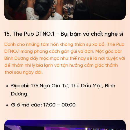
15. The Pub DTNO.1 – Bụi bặm và chất nghệ sĩ
Dành cho những tâm hồn không thích sự xô bồ, The Pub
DTNO.1 mang phong cách gần gũi và đơn. Một góc bar
Bình Dương đầy mộc mạc như thế này sẽ là nơi tuyệt vời
để nhâm nhi ly bia lạnh và tận hưởng cảm giác thảnh
thơi sau ngày dài.
Địa chỉ:
176 Ngô Gia Tự, Thủ Dầu Một, Bình
Dương.
Giờ mở cửa:
17:00 – 00:00