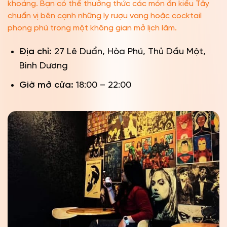
khoáng. Bạn có thể thưởng thức các món ăn kiểu Tây
chuẩn vị bên cạnh những ly rượu vang hoặc cocktail
phong phú trong một không gian mở lịch lãm.
Địa chỉ:
27 Lê Duẩn, Hòa Phú, Thủ Dầu Một,
Bình Dương
Giờ mở cửa:
18:00 – 22:00