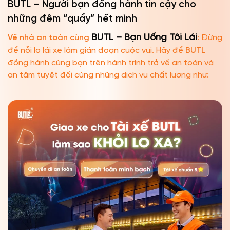
BUTL – Người bạn đồng hành tin cậy cho
những đêm “quẩy” hết mình
BUTL – Bạn Uống Tôi Lái
Về nhà an toàn cùng
:
Đừng
để nỗi lo lái xe làm gián đoạn cuộc vui. Hãy để
BUTL
đồng hành cùng bạn trên hành trình trở về an toàn và
an tâm tuyệt đối cùng những dịch vụ chất lượng như: