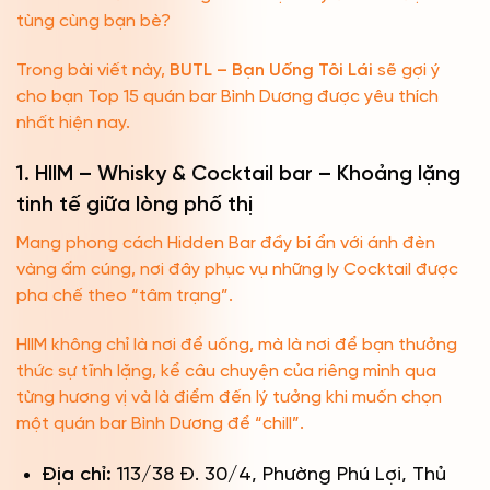
tùng cùng bạn bè?
Trong bài viết này,
BUTL – Bạn Uống Tôi Lái
sẽ gợi ý
cho bạn Top 15 quán bar Bình Dương được yêu thích
nhất hiện nay.
1. HIIM – Whisky & Cocktail bar – Khoảng lặng
tinh tế giữa lòng phố thị
Mang phong cách Hidden Bar đầy bí ẩn với ánh đèn
vàng ấm cúng, nơi đây phục vụ những ly Cocktail được
pha chế theo “tâm trạng”.
HIIM không chỉ là nơi để uống, mà là nơi để bạn thưởng
thức sự tĩnh lặng, kể câu chuyện của riêng mình qua
từng hương vị và là điểm đến lý tưởng khi muốn chọn
một quán bar Bình Dương để “chill”.
Địa chỉ:
113/38 Đ. 30/4, Phường Phú Lợi, Thủ