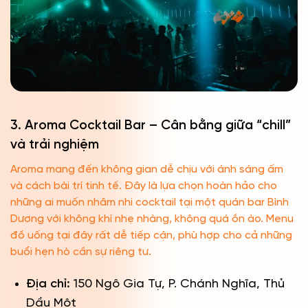
3. Aroma Cocktail Bar – Cân bằng giữa “chill”
và trải nghiệm
Aroma mang đến không gian dễ chịu với ánh sáng ấm
và cách bài trí tinh tế. Đây là lựa chọn hoàn hảo cho
những ai muốn nhâm nhi cocktail tại một quán bar Bình
Dương với không khí nhẹ nhàng, không quá ồn ào. Menu
đồ uống tại đây rất dễ tiếp cận, phù hợp cho cả những
buổi hẹn hò cần sự riêng tư.
Địa chỉ:
150 Ngô Gia Tự, P. Chánh Nghĩa, Thủ
Dầu Một