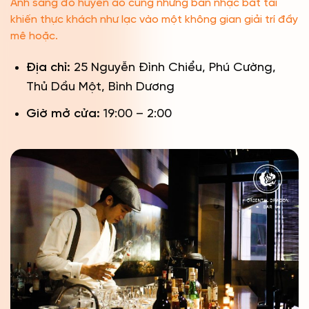
Ánh sáng đỏ huyền ảo cùng những bản nhạc bắt tai
khiến thực khách như lạc vào một không gian giải trí đầy
mê hoặc.
Địa chỉ:
25 Nguyễn Đình Chiểu, Phú Cường,
Thủ Dầu Một, Bình Dương
Giờ mở cửa:
19:00 – 2:00