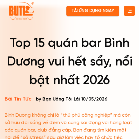
Skip
TẢI ỨNG DỤNG NGAY
to
content
Top 15 quán bar Bình
Dương vui hết sẩy, nổi
bật nhất 2026
Bài Tin Tức
by Bạn Uống Tôi Lái
10/05/2026
Bình Dương không chỉ là “thủ phủ công nghiệp” mà còn
sở hữu đời sống về đêm vô cùng sôi động với hàng loạt
các quán bar, club đẳng cấp. Bạn đang tìm kiếm một
nơi để “xả stress” sau giờ làm việc hay tổ chức tiệc