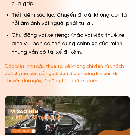
cua gấp.
Tiết kiệm sức lực: Chuyến đi dài không còn là
nỗi ám ảnh với người phải tự lái.
Chủ động với xe riêng: Khác với việc thuê xe
dịch vụ, bạn có thể dùng chính xe của mình
nhưng vẫn có tài xế đi kèm.
Đặc biệt, nhu cầu thuê tài xế không chỉ đến từ khách
du lịch, mà còn cả người dân địa phương khi cần di
chuyển dài ngày, đi công tác hoặc sự kiện.