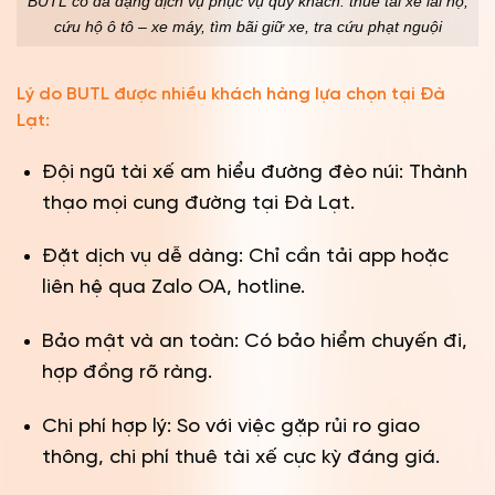
BUTL có đa dạng dịch vụ phục vụ quý khách: thuê tài xế lái hộ,
cứu hộ ô tô – xe máy, tìm bãi giữ xe, tra cứu phạt nguội
Lý do BUTL được nhiều khách hàng lựa chọn tại Đà
Lạt:
Đội ngũ tài xế am hiểu đường đèo núi: Thành
thạo mọi cung đường tại Đà Lạt.
Đặt dịch vụ dễ dàng: Chỉ cần tải app hoặc
liên hệ qua Zalo OA, hotline.
Bảo mật và an toàn: Có bảo hiểm chuyến đi,
hợp đồng rõ ràng.
Chi phí hợp lý: So với việc gặp rủi ro giao
thông, chi phí thuê tài xế cực kỳ đáng giá.