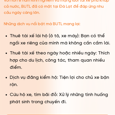
Với hơn 8 năm kinh nghiệm và mạng lưới tài xế phủ khắp
cả nước, BUTL đã có mặt tại Đà Lạt để đáp ứng nhu
cầu ngày càng lớn.
Những dịch vụ nổi bật mà BUTL mang lại:
Thuê tài xế lái hộ (ô tô, xe máy): Bạn có thể
ngồi xe riêng của mình mà không cần cầm lái.
Thuê tài xế theo ngày hoặc nhiều ngày: Thích
hợp cho du lịch, công tác, tham quan nhiều
điểm.
Dịch vụ đăng kiểm hộ: Tiện lợi cho chủ xe bận
rộn.
Cứu hộ xe, tìm bãi đỗ: Xử lý những tình huống
phát sinh trong chuyến đi.