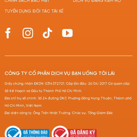
CHÍNH SÁCH BẢO MẬT
DỊCH VỤ ĐĂNG KIỂM HỘ
TUYỂN DỤNG ĐỐI TÁC TÀI XẾ
CÔNG TY CỔ PHẦN DỊCH VỤ BẠN UỐNG TÔI LÁI
Giấy chứng nhận ĐKDN: 0314372721. Cấp lần đầu: 26/04/2017. Cơ quan cấp:
Sở Kế Hoạch và Đầu tư Thành Phố Hồ Chí Minh.
Địa chỉ trụ sở chính: Số 24 đường DN7, Phường Đông Hưng Thuận, Thành phố
Hồ Chí Minh, Việt Nam.
Đại diện công ty: Ông Trần Nhật Trường. Chức vụ: Tổng Giám Đốc