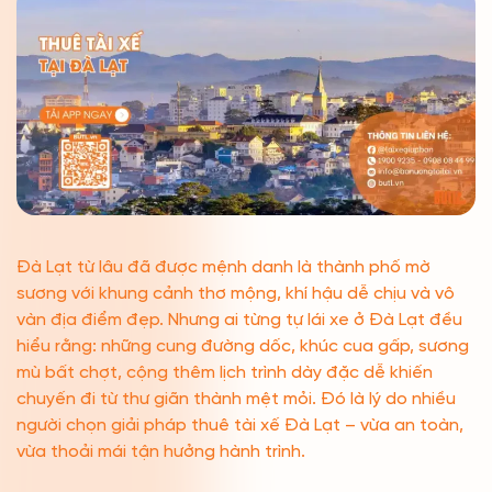
Đà Lạt từ lâu đã được mệnh danh là thành phố mờ
sương với khung cảnh thơ mộng, khí hậu dễ chịu và vô
vàn địa điểm đẹp. Nhưng ai từng tự lái xe ở Đà Lạt đều
hiểu rằng: những cung đường dốc, khúc cua gấp, sương
mù bất chợt, cộng thêm lịch trình dày đặc dễ khiến
chuyến đi từ thư giãn thành mệt mỏi. Đó là lý do nhiều
người chọn giải pháp thuê tài xế Đà Lạt – vừa an toàn,
vừa thoải mái tận hưởng hành trình.