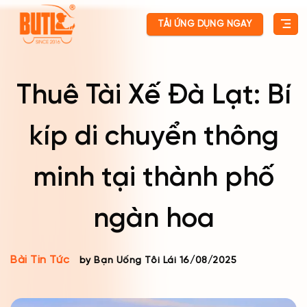
Skip
TẢI ỨNG DỤNG NGAY
to
content
Thuê Tài Xế Đà Lạt: Bí
kíp di chuyển thông
minh tại thành phố
ngàn hoa
Bài Tin Tức
by Bạn Uống Tôi Lái
16/08/2025