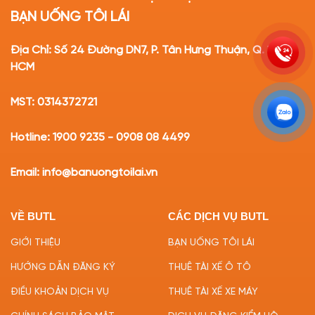
BẠN UỐNG TÔI LÁI
Địa Chỉ: Số 24 Đường DN7, P. Tân Hưng Thuận, Q. 12, TP.
HCM
MST: 0314372721
Hotline: 1900 9235 - 0908 08 4499
Email: info@banuongtoilai.vn
VỀ BUTL
CÁC DỊCH VỤ BUTL
GIỚI THIỆU
BẠN UỐNG TÔI LÁI
HƯỚNG DẪN ĐĂNG KÝ
THUÊ TÀI XẾ Ô TÔ
ĐIỀU KHOẢN DỊCH VỤ
THUÊ TÀI XẾ XE MÁY