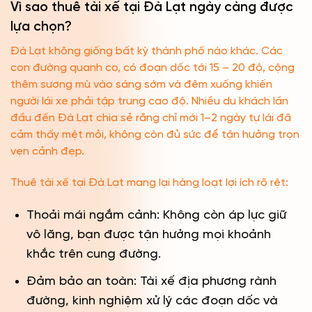
Vì sao thuê tài xế tại Đà Lạt ngày càng được
lựa chọn?
Đà Lạt không giống bất kỳ thành phố nào khác. Các
con đường quanh co, có đoạn dốc tới 15 – 20 độ, cộng
thêm sương mù vào sáng sớm và đêm xuống khiến
người lái xe phải tập trung cao độ. Nhiều du khách lần
đầu đến Đà Lạt chia sẻ rằng chỉ mới 1–2 ngày tự lái đã
cảm thấy mệt mỏi, không còn đủ sức để tận hưởng trọn
vẹn cảnh đẹp.
Thuê tài xế tại Đà Lạt mang lại hàng loạt lợi ích rõ rệt:
Thoải mái ngắm cảnh: Không còn áp lực giữ
vô lăng, bạn được tận hưởng mọi khoảnh
khắc trên cung đường.
Đảm bảo an toàn: Tài xế địa phương rành
đường, kinh nghiệm xử lý các đoạn dốc và