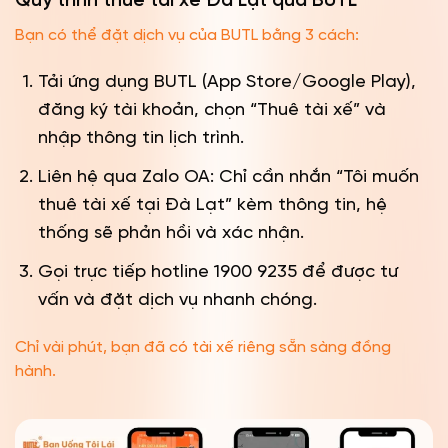
Quy trình thuê tài xế Đà Lạt qua BUTL
Bạn có thể đặt dịch vụ của BUTL bằng 3 cách:
Tải ứng dụng BUTL (App Store/Google Play),
đăng ký tài khoản, chọn “Thuê tài xế” và
nhập thông tin lịch trình.
Liên hệ qua Zalo OA: Chỉ cần nhắn “Tôi muốn
thuê tài xế tại Đà Lạt” kèm thông tin, hệ
thống sẽ phản hồi và xác nhận.
Gọi trực tiếp hotline 1900 9235 để được tư
vấn và đặt dịch vụ nhanh chóng.
Chỉ vài phút, bạn đã có tài xế riêng sẵn sàng đồng
hành.