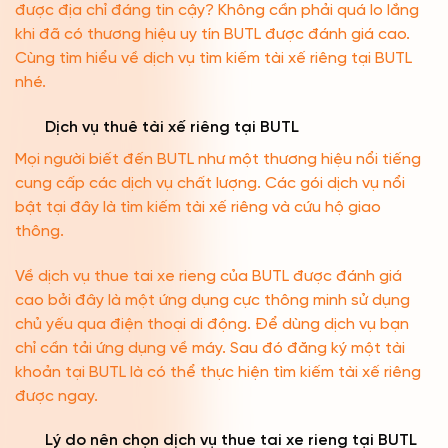
được địa chỉ đáng tin cậy? Không cần phải quá lo lắng
khi đã có thương hiệu uy tín BUTL được đánh giá cao.
Cùng tìm hiểu về dịch vụ tìm kiếm tài xế riêng tại BUTL
nhé.
Dịch vụ thuê tài xế riêng tại BUTL
Mọi người biết đến BUTL như một thương hiệu nổi tiếng
cung cấp các dịch vụ chất lượng. Các gói dịch vụ nổi
bật tại đây là tìm kiếm tài xế riêng và cứu hộ giao
thông.
Về dịch vụ thue tai xe rieng của BUTL được đánh giá
cao bởi đây là một ứng dụng cực thông minh sử dụng
chủ yếu qua điện thoại di động. Để dùng dịch vụ bạn
chỉ cần tải ứng dụng về máy. Sau đó đăng ký một tài
khoản tại BUTL là có thể thực hiện tìm kiếm tài xế riêng
được ngay.
Lý do nên chọn dịch vụ thue tai xe rieng tại BUTL