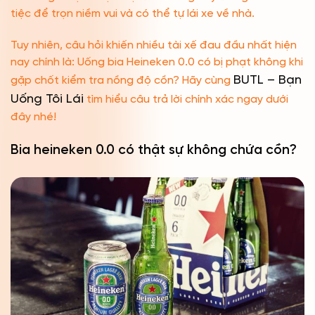
tiệc để trọn niềm vui và có thể tự lái xe về nhà.
Tuy nhiên, câu hỏi khiến nhiều tài xế đau đầu nhất hiện
nay chính là: Uống bia Heineken 0.0 có bị phạt không khi
BUTL – Bạn
gặp chốt kiểm tra nồng độ cồn? Hãy cùng
Uống Tôi Lái
tìm hiểu câu trả lời chính xác ngay dưới
đây nhé!
Bia heineken 0.0 có thật sự không chứa cồn?