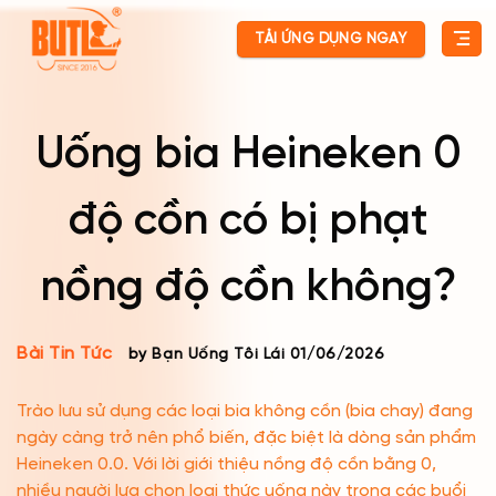
Skip
TẢI ỨNG DỤNG NGAY
to
content
Uống bia Heineken 0
độ cồn có bị phạt
nồng độ cồn không?
Bài Tin Tức
by Bạn Uống Tôi Lái
01/06/2026
Trào lưu sử dụng các loại bia không cồn (bia chay) đang
ngày càng trở nên phổ biến, đặc biệt là dòng sản phẩm
Heineken 0.0. Với lời giới thiệu nồng độ cồn bằng 0,
nhiều người lựa chọn loại thức uống này trong các buổi