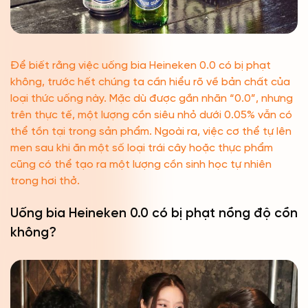
Để biết rằng việc uống bia Heineken 0.0 có bị phạt
không, trước hết chúng ta cần hiểu rõ về bản chất của
loại thức uống này. Mặc dù được gắn nhãn “0.0”, nhưng
trên thực tế, một lượng cồn siêu nhỏ dưới 0.05% vẫn có
thể tồn tại trong sản phẩm. Ngoài ra, việc cơ thể tự lên
men sau khi ăn một số loại trái cây hoặc thực phẩm
cũng có thể tạo ra một lượng cồn sinh học tự nhiên
trong hơi thở.
Uống bia Heineken 0.0 có bị phạt nồng độ cồn
không?