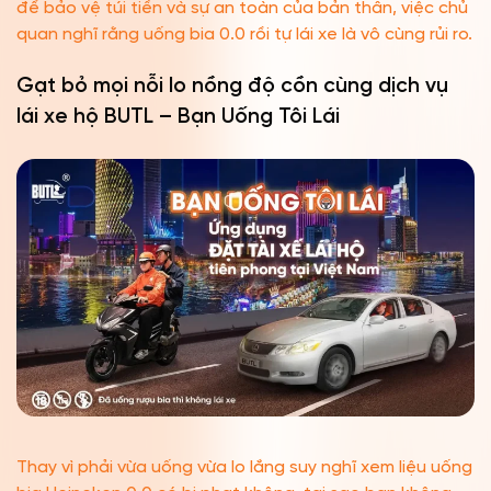
để bảo vệ túi tiền và sự an toàn của bản thân, việc chủ
quan nghĩ rằng uống bia 0.0 rồi tự lái xe là vô cùng rủi ro.
Gạt bỏ mọi nỗi lo nồng độ cồn cùng dịch vụ
lái xe hộ BUTL – Bạn Uống Tôi Lái
Thay vì phải vừa uống vừa lo lắng suy nghĩ xem liệu uống