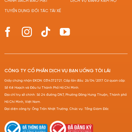
CHÍNH SÁCH BẢO MẬT
DỊCH VỤ ĐĂNG KIỂM HỘ
TUYỂN DỤNG ĐỐI TÁC TÀI XẾ
CÔNG TY CỔ PHẦN DỊCH VỤ BẠN UỐNG TÔI LÁI
Giấy chứng nhận ĐKDN: 0314372721. Cấp lần đầu: 26/04/2017. Cơ quan cấp:
Sở Kế Hoạch và Đầu tư Thành Phố Hồ Chí Minh.
Địa chỉ trụ sở chính: Số 24 đường DN7, Phường Đông Hưng Thuận, Thành phố
Hồ Chí Minh, Việt Nam.
Đại diện công ty: Ông Trần Nhật Trường. Chức vụ: Tổng Giám Đốc