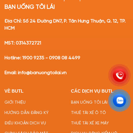
BẠN UỐNG TÔI LÁI
Địa Chỉ: Số 24 Đường DN7, P. Tân Hưng Thuận, Q. 12, TP.
HCM
MST: 0314372721
Hotline: 1900 9235 - 0908 08 4499
Email: info@banuongtoilai.vn
VỀ BUTL
CÁC DỊCH VỤ BUTL
GIỚI THIỆU
BẠN UỐNG TÔI LÁI
HƯỚNG DẪN ĐĂNG KÝ
THUÊ TÀI XẾ Ô TÔ
ĐIỀU KHOẢN DỊCH VỤ
THUÊ TÀI XẾ XE MÁY