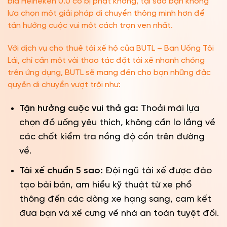
bia Heineken 0.0 có bị phạt không, tại sao bạn không
lựa chọn một giải pháp di chuyển thông minh hơn để
tận hưởng cuộc vui một cách trọn vẹn nhất.
Với dịch vụ cho thuê tài xế hộ của BUTL – Bạn Uống Tôi
Lái, chỉ cần một vài thao tác đặt tài xế nhanh chóng
trên ứng dụng, BUTL sẽ mang đến cho bạn những đặc
quyền di chuyển vượt trội như:
Tận hưởng cuộc vui thả ga:
Thoải mái lựa
chọn đồ uống yêu thích, không cần lo lắng về
các chốt kiểm tra nồng độ cồn trên đường
về.
Tài xế chuẩn 5 sao:
Đội ngũ tài xế được đào
tạo bài bản, am hiểu kỹ thuật từ xe phổ
thông đến các dòng xe hạng sang, cam kết
đưa bạn và xế cưng về nhà an toàn tuyệt đối.