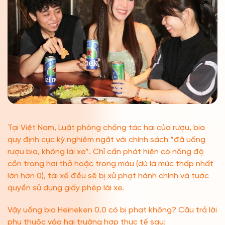
Tại Việt Nam, Luật phòng chống tác hại của rượu, bia
quy định cực kỳ nghiêm ngặt với chính sách “đã uống
rượu bia, không lái xe”. Chỉ cần phát hiện có nồng độ
cồn trong hơi thở hoặc trong máu (dù là mức thấp nhất
lớn hơn 0), tài xế đều sẽ bị xử phạt hành chính và tước
quyền sử dụng giấy phép lái xe.
Vậy uống bia Heineken 0.0 có bị phạt không? Câu trả lời
phụ thuộc vào hai trường hợp thực tế sau: