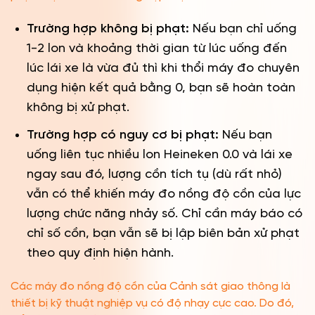
Trường hợp không bị phạt:
Nếu bạn chỉ uống
1-2 lon và khoảng thời gian từ lúc uống đến
lúc lái xe là vừa đủ thì khi thổi máy đo chuyên
dụng hiện kết quả bằng 0, bạn sẽ hoàn toàn
không bị xử phạt.
Trường hợp có nguy cơ bị phạt:
Nếu bạn
uống liên tục nhiều lon Heineken 0.0 và lái xe
ngay sau đó, lượng cồn tích tụ (dù rất nhỏ)
vẫn có thể khiến máy đo nồng độ cồn của lực
lượng chức năng nhảy số. Chỉ cần máy báo có
chỉ số cồn, bạn vẫn sẽ bị lập biên bản xử phạt
theo quy định hiện hành.
Các máy đo nồng độ cồn của Cảnh sát giao thông là
thiết bị kỹ thuật nghiệp vụ có độ nhạy cực cao. Do đó,