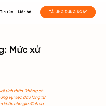
Tin tức
Liên hệ
TẢI ỨNG DỤNG NGAY
g: Mức xử
ới tinh thần “không có
hững vụ việc đau lòng từ
ảm khốc cho gia đình và