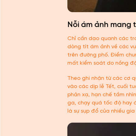
Nỗi ám ảnh mang tê
Chỉ cần dạo quanh các tr
dòng tít ám ảnh về các vụ
trên đường phố. Điểm chun
mất kiểm soát do nồng độ
Theo ghi nhận từ các cơ q
vào các dịp lễ Tết, cuối 
phản xạ, hạn chế tầm nhìn
ga, chạy quá tốc độ hay đ
là sự sụp đổ của nhiều gia