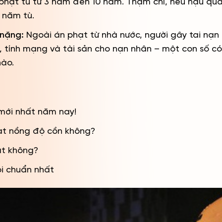
ị phạt tù từ 3 năm đến 10 năm. Thậm chí, nếu hậu qu
5 năm tù.
 nặng:
Ngoài án phạt từ nhà nước, người gây tai nạn
e, tính mạng và tài sản cho nạn nhân – một con số có
nào.
mới nhất năm nay!
hạt nồng độ cồn không?
ạt không?
i chuẩn nhất