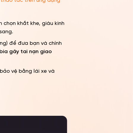
i thao tác trên ứng dụng
 chọn khắt khe, giàu kinh
sang.
êng) để đưa bạn và chính
bia gây tai nạn giao
bảo vệ bằng lái xe và