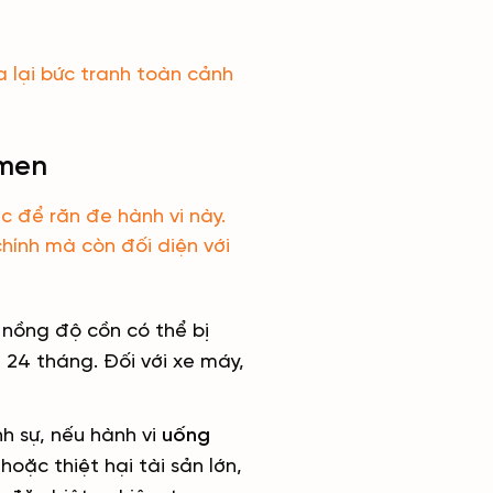
a lại bức tranh toàn cảnh
 men
 để răn đe hành vi này.
hính mà còn đối diện với
 nồng độ cồn có thể bị
 24 tháng. Đối với xe máy,
h sự, nếu hành vi
uống
oặc thiệt hại tài sản lớn,