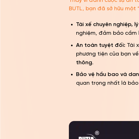
Thay vì đánh cược sự an t
BUTL, bạn đã sở hữu một “
Tài xế chuyên nghiệp, lý 
nghiệm, đảm bảo cầm l
An toàn tuyệt đối:
Tài 
phương tiện của bạn về
thông
.
Bảo vệ hầu bao và dan
quan trọng nhất là bảo 