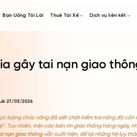
Bạn Uống Tôi Lái
Thuê Tài Xế
Dịch vụ liên kết
ia gây tai nạn giao thôn
Lái
27/03/2026
ực lượng chức năng đã siết chặt kiểm tra nồng độ cồn v
”. Tuy nhiên, trên các bản tin giao thông hàng ngày, n
ai nạn giao thông
vẫn xuất hiện, để lại những hệ lụy th