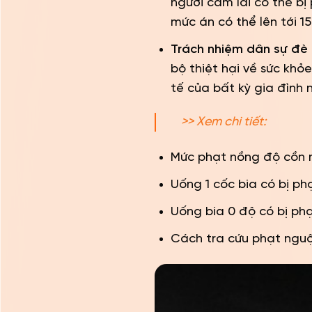
người cầm lái có thể b
mức án có thể lên tới 1
Trách nhiệm dân sự đè
bộ thiệt hại về sức khỏ
tế của bất kỳ gia đình 
>> Xem chi tiết:
Mức phạt nồng độ cồn 
Uống 1 cốc bia có bị p
Uống bia 0 độ có bị ph
Cách tra cứu phạt nguộ