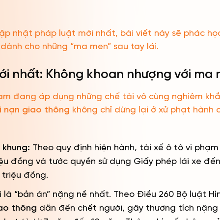
ập nhật pháp luật mới nhất, bài viết này sẽ phác họ
dành cho những “ma men” sau tay lái.
ới nhất: Không khoan nhượng với ma
Nam đang áp dụng những chế tài vô cùng nghiêm khắc
i nạn giao thông
không chỉ dừng lại ở xử phạt hành c
 khung:
Theo quy định hiện hành, tài xế ô tô vi phạm
iệu đồng và tước quyền sử dụng Giấy phép lái xe đến
 triệu đồng.
là “bản án” nặng nề nhất. Theo Điều 260 Bộ luật Hìn
iao thông
dẫn đến chết người, gây thương tích nặng h