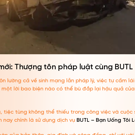
 mới: Thượng tôn pháp luật cùng BUTL 
ôn lường cả về sinh mạng lẫn pháp lý, việc tự cầm lái
 một lời bao biện nào có thể bù đắp lại hậu quả của
, tiệc tùng không thể thiếu trong công việc và cuộc
n nay chính là sử dụng dịch vụ
BUTL – Bạn Uống Tôi L