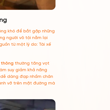
ông
hông khó để bắt gặp những
ng người vô tội nằm lại
uồn từ một lý do: Tài xế
o thông
thường tăng vọt
 làm suy giảm khả năng
 xe dễ dàng đạp nhầm chân
mảnh vỡ trên mặt đường mà