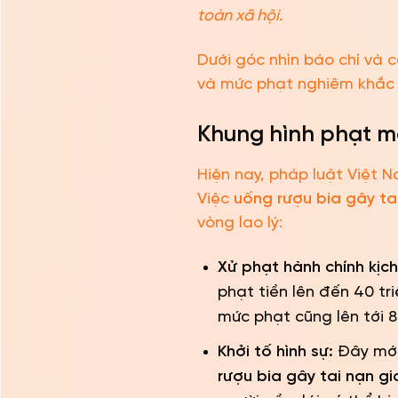
toàn xã hội.
Dưới góc nhìn báo chí và c
và mức phạt nghiêm khắc 
Khung hình phạt m
Hiện nay, pháp luật Việt 
Việc
uống rượu bia gây ta
vòng lao lý:
Xử phạt hành chính kịch
phạt tiền lên đến 40 tr
mức phạt cũng lên tới 8
Khởi tố hình sự:
Đây mới 
rượu bia gây tai nạn g