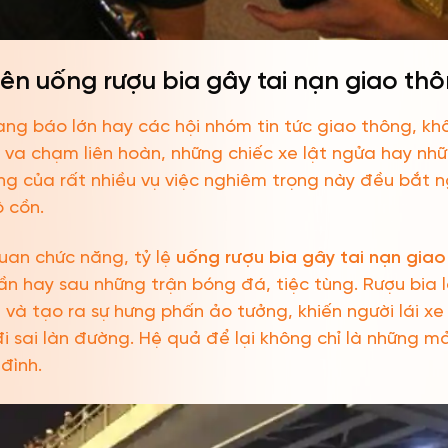
n uống rượu bia gây tai nạn giao th
ang báo lớn hay các hội nhóm tin tức giao thông, k
 va chạm liên hoàn, những chiếc xe lật ngửa hay nhữ
g của rất nhiều vụ việc nghiêm trọng này đều bắt ng
 cồn.
uan chức năng, tỷ lệ
uống rượu bia gây tai nạn gia
tuần hay sau những trận bóng đá, tiệc tùng. Rượu bia
 và tạo ra sự hưng phấn ảo tưởng, khiến người lái
i sai làn đường. Hệ quả để lại không chỉ là những 
 đình.