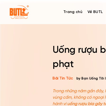
Skip
to
Trang chủ
Về BUTL
content
Uống rượu b
phạt
Bài Tin Tức
by Bạn Uống Tôi 
Trong những năm gần đây, l
vùng cấm, không có ngoại lệ
hành vi
uống rượu bia gây t