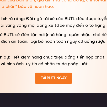
oàn của bản thân, gia đình và cộng đồng, chỉ với và
lá chắn” bảo vệ hoàn hảo:
lịch rõ ràng:
Đội ngũ tài xế của BUTL đều được tuyển
ái vững vàng mọi dòng xe từ xe máy đến ô tô hạng 
xế BUTL sẽ đến tận nơi (nhà hàng, quán nhậu, nhà ri
 đích an toàn, loại bỏ hoàn toàn nguy cơ
uống rượu 
h dự:
Tiết kiệm hàng chục triệu đồng tiền nộp phạt, 
vệ hình ảnh, uy tín cá nhân trước pháp luật.
TẢI BUTL NGAY