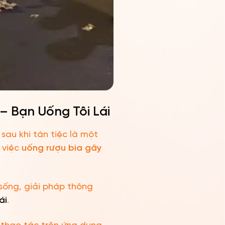
– Bạn Uống Tôi Lái
 sau khi tàn tiệc là một
 việc
uống rượu bia gây
 sống, giải pháp thông
ái
.