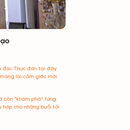
tạo
 đại. Thực đơn tại đây
 mang lại cảm giác mới
mà còn “khám phá” từng
ù hợp cho những buổi tối