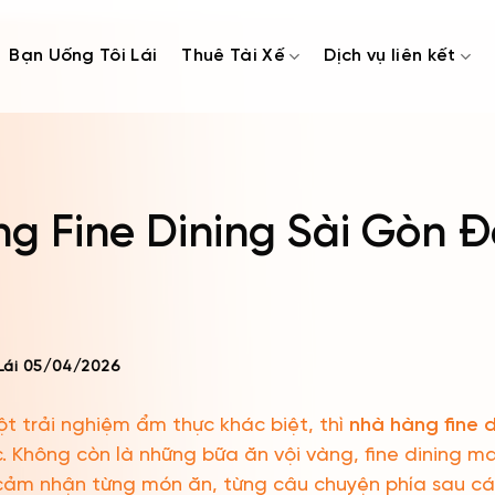
Bạn Uống Tôi Lái
Thuê Tài Xế
Dịch vụ liên kết
g Fine Dining Sài Gòn Đ
Lái
05/04/2026
 trải nghiệm ẩm thực khác biệt, thì
nhà hàng fine 
. Không còn là những bữa ăn vội vàng, fine dining m
 cảm nhận từng món ăn, từng câu chuyện phía sau cá