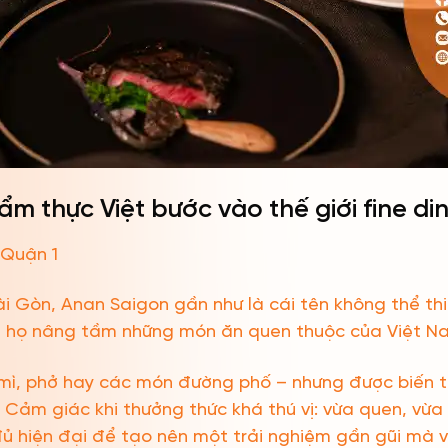
m thực Việt bước vào thế giới fine di
 Quận 1
ài Gòn, Anan Saigon gần như là cái tên không thể thi
ch họ nâng tầm những món ăn quen thuộc của Việt N
mì, phở hay các món đường phố – nhưng được biến tấ
 Cảm giác khi thưởng thức khá thú vị: vừa quen, vừa 
ủ hiện đại để tạo nên một trải nghiệm gần gũi mà v