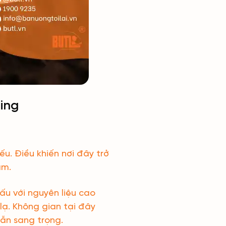
ning
ếu. Điều khiến nơi đây trở
am.
u với nguyên liệu cao
lạ. Không gian tại đây
ẫn sang trọng.