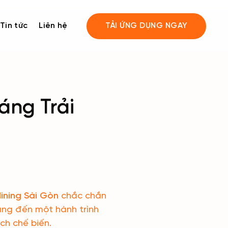
Tin tức
Liên hệ
TẢI ỨNG DỤNG NGAY
áng Trải
dining Sài Gòn
chắc chắn
ang đến một hành trình
ch chế biến.