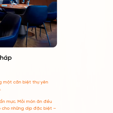
Pháp
ng một căn biệt thự yên
.
uẩn mực. Mỗi món ăn đều
p cho những dịp đặc biệt –