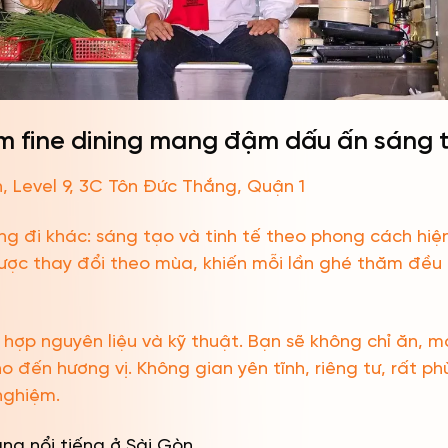
ệm fine dining mang đậm dấu ấn sáng 
n, Level 9, 3C Tôn Đức Thắng, Quận 1
 đi khác: sáng tạo và tinh tế theo phong cách hiện
được thay đổi theo mùa, khiến mỗi lần ghé thăm đều
 hợp nguyên liệu và kỹ thuật. Bạn sẽ không chỉ ăn, 
o đến hương vị. Không gian yên tĩnh, riêng tư, rất ph
nghiệm.
ng nổi tiếng ở Sài Gòn