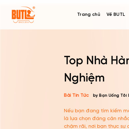
Skip
to
Trang chủ
Về BUTL
content
Top Nhà Hàn
Nghiệm
Bài Tin Tức
by Bạn Uống Tôi 
Nếu bạn đang tìm kiếm một
là lựa chọn đáng cân nhắc
chậm rãi, nơi bạn thực sự