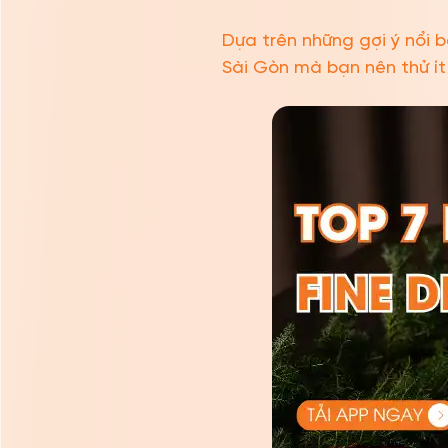
Dựa trên những gợi ý nổi b
Sài Gòn mà bạn nên thử ít