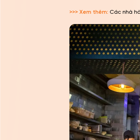
>>> Xem thêm
:
Các nhà h