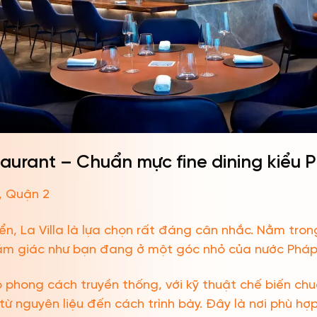
staurant – Chuẩn mực fine dining kiểu 
y, Quận 2
ển, La Villa là lựa chọn rất đáng cân nhắc. Nằm tro
cảm giác như bạn đang ở một góc nhỏ của nước Pháp
 phong cách truyền thống, với kỹ thuật chế biến ch
từ nguyên liệu đến cách trình bày. Đây là nơi phù hợ