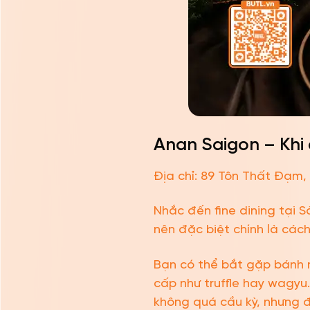
Anan Saigon – Khi ẩ
Địa chỉ: 89 Tôn Thất Đạm,
Nhắc đến fine dining tại S
nên đặc biệt chính là cá
Bạn có thể bắt gặp bánh 
cấp như truffle hay wagyu.
không quá cầu kỳ, nhưng đ