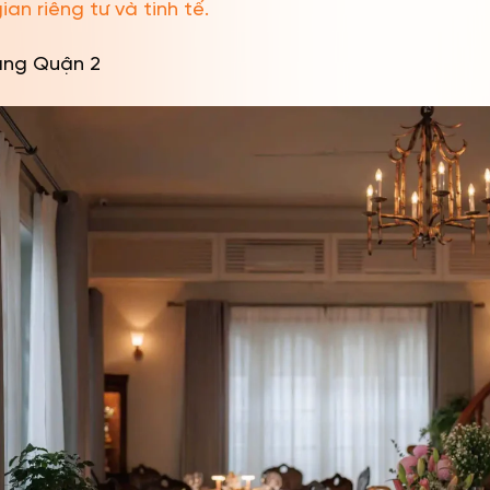
n riêng tư và tinh tế.
àng Quận 2