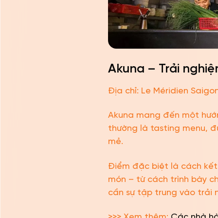
Akuna – Trải nghi
Địa chỉ: Le Méridien Saigo
Akuna mang đến một hướng
thường là tasting menu, 
mẻ.
Điểm đặc biệt là cách kết
món – từ cách trình bày ch
cần sự tập trung vào trải 
>>> Xem thêm:
Các nhà hà